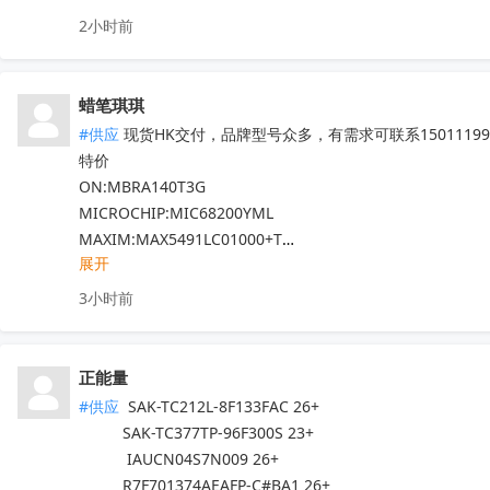
专营Marvell十八年，300+库存料号，其它Marvell的料发
2小时前
全新原箱原盒（涂标），口碑可查。
收起
蜡笔琪琪
#供应
 现货HK交付，品牌型号众多，有需求可联系150111990
特价

ON:MBRA140T3G

MICROCHIP:MIC68200YML

MAXIM:MAX5491LC01000+T

展开
ADI:ADP7182AUJZ-R7

其他PN可沟通确认

3小时前
现货！全新原装正品，原包/原盒，假一罚十，实单必成，有
正能量
#供应
 SAK-TC212L-8F133FAC 26+

          SAK-TC377TP-96F300S 23+

           IAUCN04S7N009 26+

          R7F701374AEAFP-C#BA1 26+
