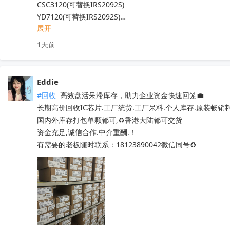
LM74502DDFR

CSC3120(可替换IRS2092S)

LM74502HDDFR

YD7120(可替换IRS2092S)

展开
LM7805MPX/NOPB

YD7123(可替换 IRS2093)

LM7171AIMX/NOPB

AXPA17851  AXPA47576

1天前
LM7812SX/NOPB

AXPA7388Q  TCB001HQ  TDA8920CTH

LM70880RRXR

TCB2929AHQ  MFI337S3959

LM7322MAX/NOPB

TM1621B  TM1622  TM2313

Eddie
LM741CN/NOPB

TM1628A  C9636  QX201A

#回收
 高效盘活呆滞库存，助力企业资金快速回笼💼

LM6172IMX/NOPB

QX201C  BD37033FV-ME2

长期高价回收IC芯片.工厂统货.工厂呆料.个人库存.原装畅销
LM66100DCKT

MT29F4G08ABADAWP:D   TM1729  AK7738VQ

国内外库存打包单颗都可,♻️香港大陆都可交货

LM6171AIMX/NOPB

OB3636AMP  HT7050A-1  PE8308CT  QX201-A

资金充足,诚信合作.中介重酬.！

LM6171AIM/NOPB

NS8002  TM1640  IRF540NPBF  IRFB4227

有需要的老板随时联系：18123890042微信同号♻️
LM61460AANRJRR

SI4704    SI4703-C19  PI5A100QEX

LM6132BIMX/NOPB

NCV8402ASTT1G  AW9967DNR  TPA3116D2DADR

LM675T/NOPB

TM1650  TM2312  TDA7576B  BD37033FV-ME2

CC1310F128RHBR
TL494IDR  SI4755  CD1517CP  TA7291SG

收起
EMP8965-33VF05GRR

STM32L071RZH6  STM32G070RBT6

STM8S005K6T6   STM8S207R8T6
