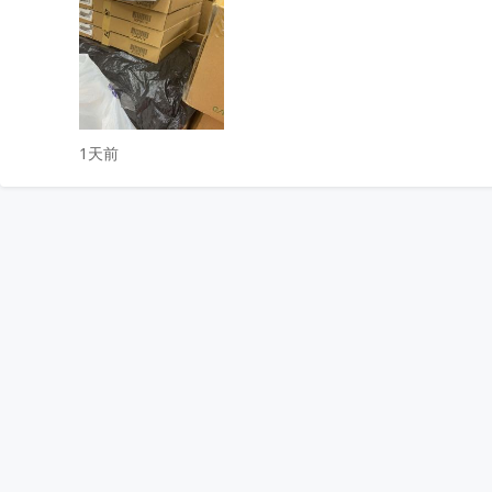
7. 专业团队高价回收清单，电子元器件清单整单打包！

微信同手机13824304453林木生
收起
1天前