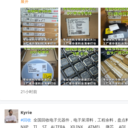
展开
工厂清仓、项目取消、仓库积压、过期呆滞物料均可处理

专业人员上门清点核验，报价透明无套路，现款现结不压款💴
小批量散料、大批量整仓囤货统一打包回收，全程保密处理

快速清空仓库，释放仓储空间，高效盘活闲置物料回笼资金

覆盖全国上门收货，珠三角、深圳区域当日上门看货📱

只需提供型号、数量、实物照片，免费快速精准估价

无中间商层层压价，出价高于同行，一站式清库存省心省力

有闲置电子库存欢迎随时联系洽谈！
收起
21小时前
Kyrie
#回收
 全国回收电子元器件，电子呆滞料，工程余料，盘点料
NXP 、TI 、ST、ALTERA、 XILINX 、ATMEL 、微