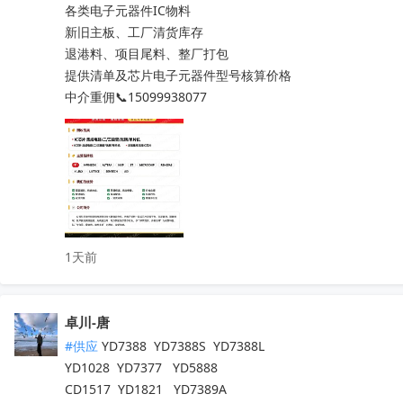
ADS8681IPWR

各类电子元器件IC物料

ADS131A04IPBSR

新旧主板、工厂清货库存

DAC8562SDGSR

退港料、项目尾料、整厂打包

ADS131E08IPAGR

提供清单及芯片电子元器件型号核算价格

ESP32-WROVER-E-N16R8

中介重佣📞15099938077
AM3352BZCZD80

LM2903DR

REF3030AIDBZR

SN65HVD230QDR

ISO1541DR

ADS131E08IPAGR

LM5007MMX/NOPB

1天前
OPA2387DGKR

ISO1044BDR

LM76002RNPR

卓川-唐
LM76003RNPR

LM76005RNPR

#供应
 YD7388  YD7388S  YD7388L

LM7321MFX/NOPB

YD1028  YD7377   YD5888

LM73100RPWR

CD1517  YD1821   YD7389A
