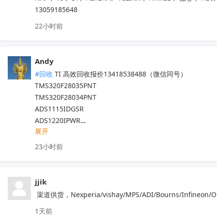
13059185648
22小时前
Andy
#回收
 TI 高效回收报价13418538488（微信同号）

TMS320F28035PNT

TMS320F28034PNT

ADS1115IDGSR

ADS1220IPWR

展开
ADS1110A0IDBVR

ADS1015IDGSR

23小时前
ADS1118IDGSR

ADS1220IRVAR

ADS1120IPWR

jjik
TMS320F28335PGFA

 渠道供货，Nexperia/vishay/MPS/ADI/Bourns/In
TMS320F28027PTT

1天前
ADS1248IPWR
