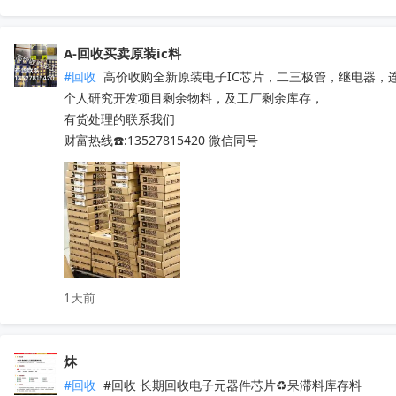
TMS320F28377DPTPT

TMS320F28069PZT

A-回收买卖原装ic料
TMS320F28035PAGT

#回收
 高价收购全新原装电子IC芯片，二三极管，继电器，
TMS320F2808PZA

个人研究开发项目剩余物料，及工厂剩余库存，

ADS1115IDGSR

有货处理的联系我们

ADS1299IPAGR

财富热线☎️:13527815420 微信同号
ADS8688IDBTR

ADS1255IDBR

TPS61021ADSGR

TSC2046IPWR

ADS131M04IPWR

ADS1115IRUGR

ADS1232IPWR

ADS8866IDGSR

1天前
ADS131M02IPWR

ADS131M08IPBSR

DRV8231ADSGR

炑
ADS1298IPAGR

#回收
 #回收 长期回收电子元器件芯片♻️呆滞料库存料 
