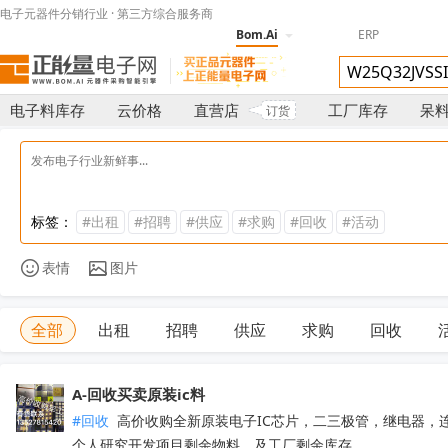
电子元器件分销行业 · 第三方综合服务商
Bom.Ai
ERP
电子料库存
云价格
直营店
工厂库存
呆
订货
标签：
#出租
#招聘
#供应
#求购
#回收
#活动
表情
图片
全部
出租
招聘
供应
求购
回收
A-回收买卖原装ic料
#回收
 高价收购全新原装电子IC芯片，二三极管，继电器，
个人研究开发项目剩余物料，及工厂剩余库存，
