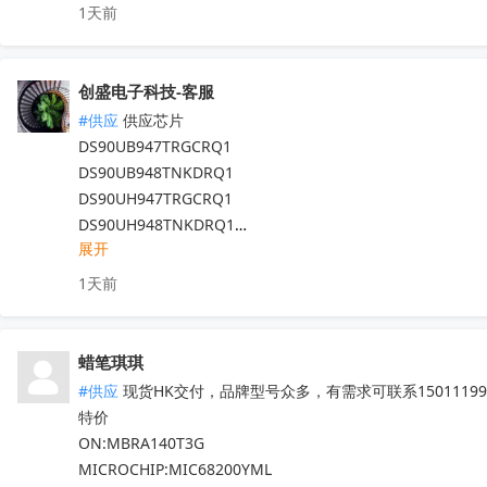
1天前
STM8L052R8T6   STM32G030C8T6

STM32F103C8T6  STM8S103F3P6TR

TDA7786  TDA7786TR  TDA7786C

创盛电子科技-客服
TDA7708CB  TDA7708LX  TDA7850

#供应
 供应芯片

TDA7708CBTR  TDA75610S-Z  

DS90UB947TRGCRQ1

TDA7708LX52  TDA7708LX32TR

DS90UB948TNKDRQ1

HFDA801A-VYT  TDA7388  TDA7851L

DS90UH947TRGCRQ1

NJM2816GM1-51A-TE2  APM32F407ZGT6

DS90UH948TNKDRQ1

N32G030C8L7  QN8035-SAEN  TDA8920CTH

展开
DS83822IRHBR

MX25L6433FM2I-08G  F50L2G41XA-104YG2B

DS250DF810ABVR

K4B4G1646E-BYK0  TEF6686  TP9950-FA

1天前
DS125BR820NJYR

IRFB4227  CS75823  IRF540NPBF  TL494IDR

LM5022MM

PT16556-LQ  LV5683P-E  TA75458P

LM5101AMX

TEA6856AHN  RDA5807M  STM32F042F4P6

蜡笔琪琪
现货靓货！不容错过！
收起
IRS2092STRPBF  EN25QH64A-104HIP

#供应
 现货HK交付，品牌型号众多，有需求可联系150111990
CS3820EO  M12L128168A-6TG2N

特价

代理天微，贝岭，泰德，能芯，福芯，红芯微

ON:MBRA140T3G

晶源微，友达，UTC，纳芯威，芯电元等品牌

MICROCHIP:MIC68200YML
