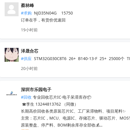
蔡林峰
#求购
 NJD35N04G    15750

订单在手，有货价优速回
19小时前
泽晟合芯
#供应
 STM32G030C8T6  26+  B140-13-F  25+  25000
20小时前
深圳市乐园电子
#回收
 专业回收芯片IC·电子呆滞库存📦

 ☎李生 13244813762 （同微）

长期高价回收各类原装芯片IC、工厂呆滞物料、项目尾料✨

主营：芯片IC，MCU、电源IC、存储芯片、驱动芯片、MO
原装整盘、停产料、BOM剩余库存全部收💰
