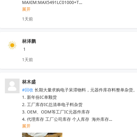
深圳原装现货当天可送，1000+型号现货欢迎咨询
收起
MAXIM:MAX5491LC01000+T

展开
ADI:ADP7182AUJZ-R7

其他PN可沟通确认

1天前
现货！全新原装正品，原包/原盒，假一罚十，实单必成，有
林泽鹏
 1
1天前
林木盛
#回收
 长期大量求购电子呆滞物料，元器件库存料整单杂货。
1. 新年份IC单颗货 

2. 工厂库存IC总清单电子料杂货

3. OEM、ODM等工厂IC元器件库存

4. 代理库存 工厂公司库存 个人库存  海外库存

展开
5. 提供清单及芯片电子元器件型号核算价格  

6. 中介重佣 。灵活运用 
