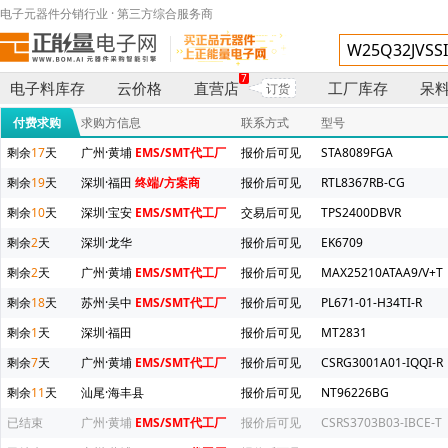
电子元器件分销行业 · 第三方综合服务商
7
电子料库存
云价格
直营店
工厂库存
呆
订货
付费求购
求购方信息
联系方式
型号
剩余
17
天
广州·黄埔
EMS/SMT代工厂
报价后可见
STA8089FGA
剩余
19
天
深圳·福田
终端/方案商
报价后可见
RTL8367RB-CG
剩余
10
天
深圳·宝安
EMS/SMT代工厂
交易后可见
TPS2400DBVR
剩余
2
天
深圳·龙华
报价后可见
EK6709
剩余
2
天
广州·黄埔
EMS/SMT代工厂
报价后可见
MAX25210ATAA9/V+T
剩余
18
天
苏州·吴中
EMS/SMT代工厂
报价后可见
PL671-01-H34TI-R
剩余
1
天
深圳·福田
报价后可见
MT2831
剩余
7
天
广州·黄埔
EMS/SMT代工厂
报价后可见
CSRG3001A01-IQQI-R
剩余
11
天
汕尾·海丰县
报价后可见
NT96226BG
已结束
广州·黄埔
EMS/SMT代工厂
报价后可见
CSRS3703B03-IBCE-T