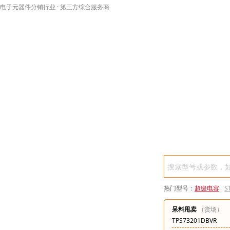
电子元器件分销行业 · 第三方综合服务商
热门型号：
超级电容
S
STM32F407
呆料甩卖
（货场）
ISL99390FR
TPS73201DBVR