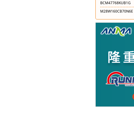
BCM47768KUB1G
M28W160CB70N6E
STM32WB55CCU6T
SAK-TC1797-512F1
ECS-320-8-37-CKM-
LFE5U-25F-6BG381
NTMFWS1D5N08XT
XC6SLX16-2CSG225
AFA07-S10ECA-0Z
MP9989GS-Z