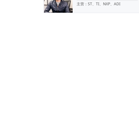
主营：ST、TI、NXP、ADI