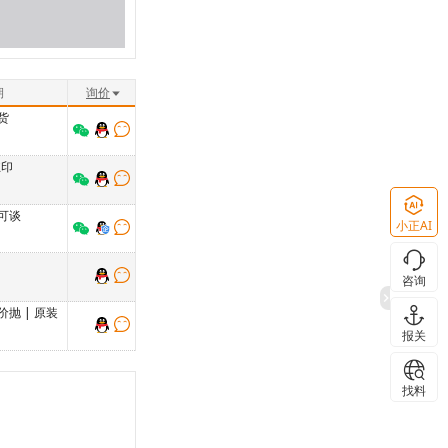
期
询价
货
丝印
可谈
小正AI
咨询
价抛
|
原装
报关
找料