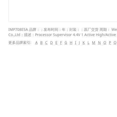
IMP708ESA 品牌：；发布时间：年；封装：；原厂交货 周期： Weeks； 描
Co.,Ltd；描述：Processor Supervisor 4.4V 1 Active High/Active
更多品牌索引:
A
B
C
D
E
F
G
H
I
J
K
L
M
N
O
P
Q