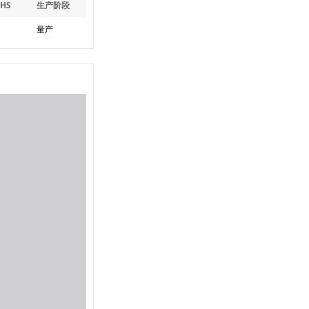
oHS
生产阶段
量产