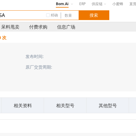
Bom.Ai
ERP
供应链
小蜜蜂
直
精确
呆料甩卖
付费求购
信息广场
0 次
发布时间:
原厂交货周期:
相关资料
相关型号
其他型号