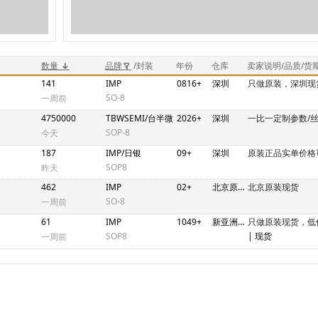
数量
品牌
/封装
年份
仓库
卖家说明/品质/货
141
IMP
0816+
深圳
只做原装，深圳现
SO-8
一周前
4750000
TBWSEMI/台半微
2026+
深圳
一比一定制参数/
SOP-8
今天
187
IMP/日银
09+
深圳
原装正品实单价格
SOP8
昨天
462
IMP
02+
北京原装现货
北京原装现货
SO-8
一周前
61
IMP
1049+
新亚洲2期N4C448-458
只做原装现货，低
SOP8
| 现货
一周前