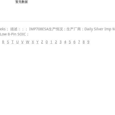
暂无数据
述：；； IMP708ESA生产情况：生产厂商：Daily Silver Imp Micro
 Low 8-Pin SOIC；
R
S
T
U
V
W
X
Y
Z
0
1
2
3
4
5
6
7
8
9