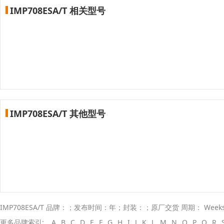
IMP708ESA/T 相关型号
IMP708ESA/T 其他型号
IMP708ESA/T 品牌：；发布时间：年；封装：；原厂交货 周期： Wee
更多品牌索引:
A
B
C
D
E
F
G
H
I
J
K
L
M
N
O
P
Q
R