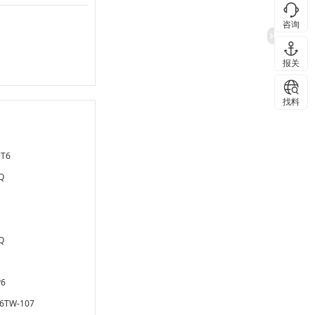
咨询
报关
找料
ET6
Q
Q
P6
6TW-107