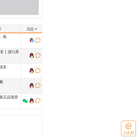
期
询价
，低
货支
|
进口原
现支
原装
装正品现货
小正AI