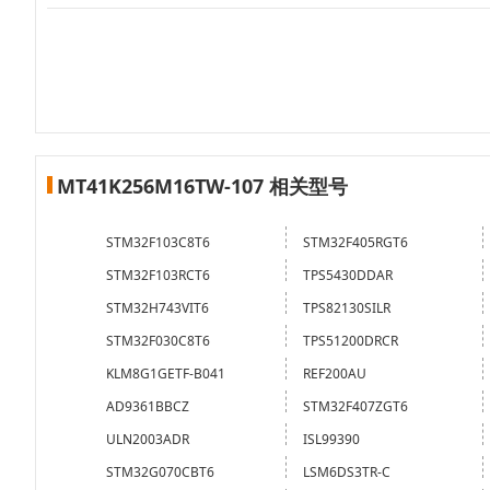
MT41K256M16TW-107 相关型号
STM32F103C8T6
STM32F405RGT6
STM32F103RCT6
TPS5430DDAR
STM32H743VIT6
TPS82130SILR
STM32F030C8T6
TPS51200DRCR
KLM8G1GETF-B041
REF200AU
AD9361BBCZ
STM32F407ZGT6
ULN2003ADR
ISL99390
STM32G070CBT6
LSM6DS3TR-C