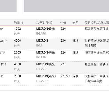
数量
品牌
/封装
年份
仓库
卖家说明/品质/货
1792
MICRON/镁光
22+
原装正品样品可拆
:P
BGA96
昨天
4000
MICRON
23+
深圳
特价清仓 原装现
XIT:P
BGA
装
| 现货
昨天
2605
MICRON/美光
22+
深圳
顺芯盛只做全新原
IT:P
BGA96
昨天
4000
MICRON/美光
22+
原盒原标
| 全新
IT:P
FBGA96
昨天
2000
MICRON(镁光)
22+/23+
深圳
支持实单
|
全新原
:P
FBGA-96
| 有挂就有货
昨天