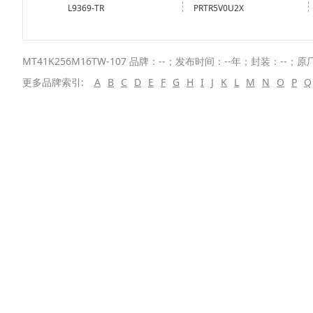
L9369-TR
PRTR5V0U2X
MT41K256M16TW-107 品牌：--；发布时间：--年；封装：--；原
更多品牌索引:
A
B
C
D
E
F
G
H
I
J
K
L
M
N
O
P
Q