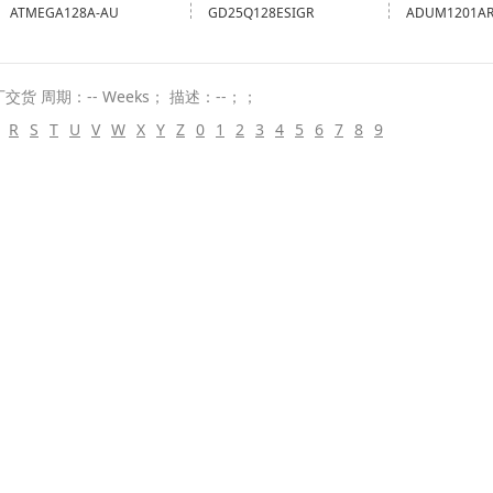
ATMEGA128A-AU
GD25Q128ESIGR
ADUM1201A
厂交货 周期：-- Weeks； 描述：--；；
R
S
T
U
V
W
X
Y
Z
0
1
2
3
4
5
6
7
8
9