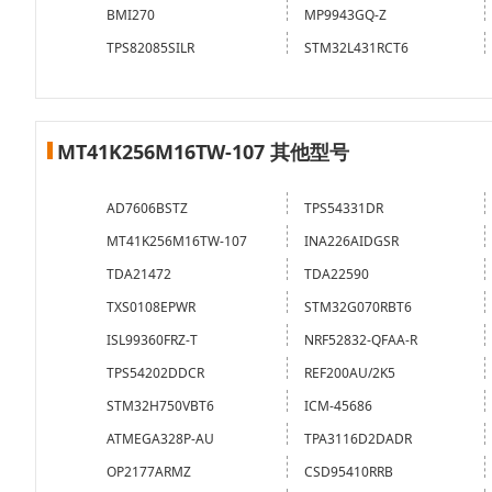
BMI270
MP9943GQ-Z
TPS82085SILR
STM32L431RCT6
MT41K256M16TW-107 其他型号
AD7606BSTZ
TPS54331DR
MT41K256M16TW-107
INA226AIDGSR
TDA21472
TDA22590
TXS0108EPWR
STM32G070RBT6
ISL99360FRZ-T
NRF52832-QFAA-R
TPS54202DDCR
REF200AU/2K5
STM32H750VBT6
ICM-45686
ATMEGA328P-AU
TPA3116D2DADR
OP2177ARMZ
CSD95410RRB