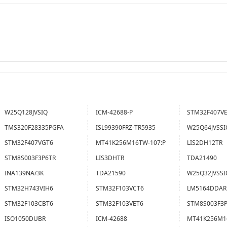
W25Q128JVSIQ
ICM-42688-P
STM32F407V
TMS320F28335PGFA
ISL99390FRZ-TR5935
W25Q64JVSSI
STM32F407VGT6
MT41K256M16TW-107:P
LIS2DH12TR
STM8S003F3P6TR
LIS3DHTR
TDA21490
INA139NA/3K
TDA21590
W25Q32JVSSI
STM32H743VIH6
STM32F103VCT6
LM5164DDAR
STM32F103CBT6
STM32F103VET6
STM8S003F3
ISO1050DUBR
ICM-42688
MT41K256M1