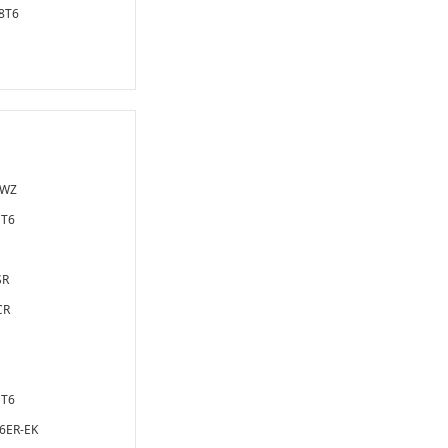
8T6
RWZ
ET6
SR
CR
ET6
6ER-EK