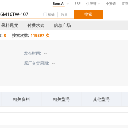
Bom.Ai
ERP
供应链
小蜜蜂
直
精确
呆料甩卖
付费求购
信息广场
:
0
搜索次数:
119897 次
发布时间:
--
原厂交货周期:
--
相关资料
相关型号
其他型号