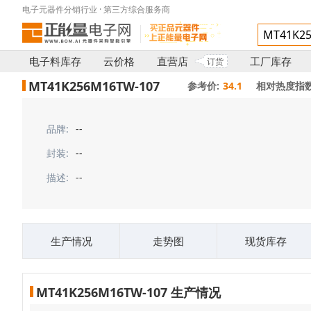
电子元器件分销行业 · 第三方综合服务商
电子料库存
云价格
直营店
工厂库存
订货
MT41K256M16TW-107
参考价:
34.1
相对热度指数
品牌:
--
封装:
--
描述:
--
生产情况
走势图
现货库存
MT41K256M16TW-107 生产情况