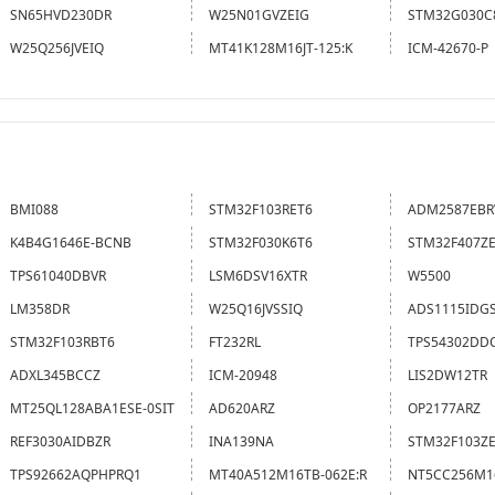
IT:P
SN65HVD230DR
W25N01GVZEIG
STM32G030C
W25Q256JVEIQ
MT41K128M16JT-125:K
ICM-42670-P
BMI088
STM32F103RET6
ADM2587EB
K4B4G1646E-BCNB
STM32F030K6T6
STM32F407Z
TPS61040DBVR
LSM6DSV16XTR
W5500
LM358DR
W25Q16JVSSIQ
ADS1115IDG
STM32F103RBT6
FT232RL
TPS54302DD
ADXL345BCCZ
ICM-20948
LIS2DW12TR
MT25QL128ABA1ESE-0SIT
AD620ARZ
OP2177ARZ
REF3030AIDBZR
INA139NA
STM32F103Z
TPS92662AQPHPRQ1
MT40A512M16TB-062E:R
NT5CC256M1