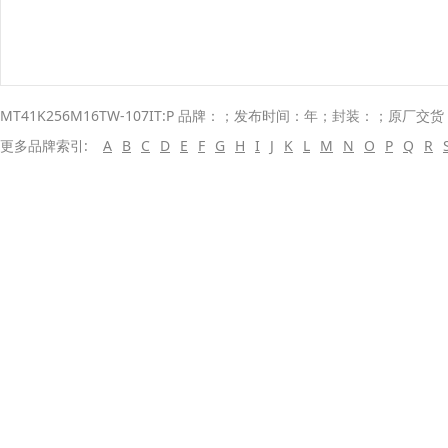
MT41K256M16TW-107IT:P 品牌：；发布时间：年；封装：；原厂交货
更多品牌索引:
A
B
C
D
E
F
G
H
I
J
K
L
M
N
O
P
Q
R