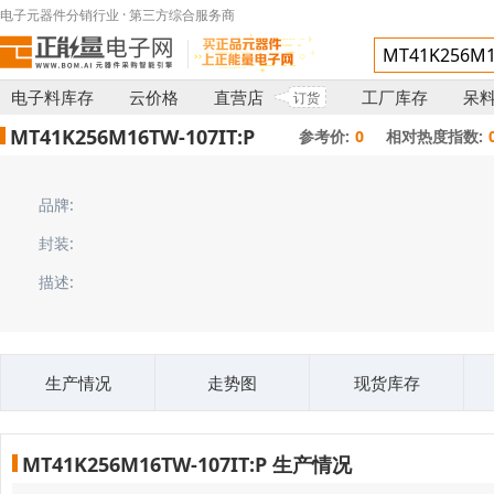
电子元器件分销行业 · 第三方综合服务商
电子料库存
云价格
直营店
工厂库存
呆
订货
MT41K256M16TW-107IT:P
参考价:
0
相对热度指数:
品牌:
封装:
描述:
生产情况
走势图
现货库存
MT41K256M16TW-107IT:P 生产情况