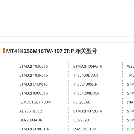
MT41K256M16TW-107 IT:P 相关型号
STM32F103C8T6
STM32F405RGT6
W25
STM32F103RCT6
TPS5430DDAR
TMS
STM32H743VIT6
TPS82130SILR
STM
STM32F030C8T6
TPS51200DRCR
STM
KLM8G1GETF-B041
REF200AU
INA
AD9361BBCZ
STM32F407ZGT6
STM
ULN2003ADR
ISL99390
STM
STM32G070CBT6
LSM6DS3TR-C
ISO