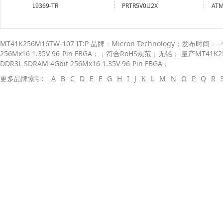
L9369-TR
PRTR5V0U2X
ATM
MT41K256M16TW-107 IT:P 品牌：Micron Technology；发布时间：
256Mx16 1.35V 96-Pin FBGA；；符合RoHS规范；无铅； 量产MT41K2
DDR3L SDRAM 4Gbit 256Mx16 1.35V 96-Pin FBGA；
更多品牌索引:
A
B
C
D
E
F
G
H
I
J
K
L
M
N
O
P
Q
R