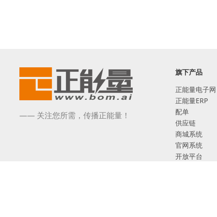
旗下产品
正能量电子网
正能量ERP
配单
—— 关注您所需，传播正能量！
供应链
商城系统
官网系统
开放平台
芯扒客
©2017-2026 深圳市正能量网络技术有限公司 版权所有
互联网ICP备案：粤ICP备17005480号
增值电信业务经营许可证 粤B2-20201131