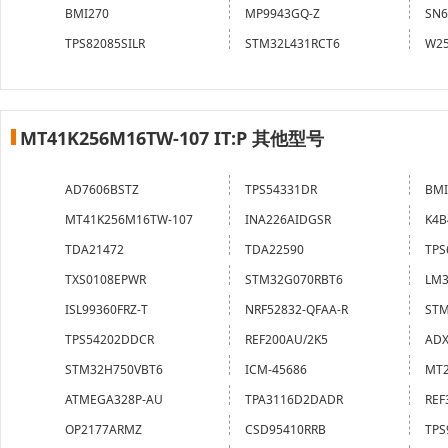
BMI270
MP9943GQ-Z
SN6
TPS82085SILR
STM32L431RCT6
W25
MT41K256M16TW-107 IT:P 其他型号
AD7606BSTZ
TPS54331DR
BMI
MT41K256M16TW-107
INA226AIDGSR
K4B
TDA21472
TDA22590
TPS
TXS0108EPWR
STM32G070RBT6
LM
ISL99360FRZ-T
NRF52832-QFAA-R
STM
TPS54202DDCR
REF200AU/2K5
ADX
STM32H750VBT6
ICM-45686
MT2
ATMEGA328P-AU
TPA3116D2DADR
REF
OP2177ARMZ
CSD95410RRB
TPS