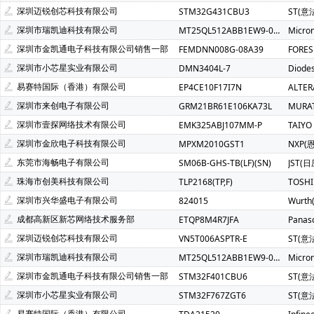
Atmel(爱特梅尔)(1)
Avago(安华高)(1)
BELLING(上海贝岭
深圳迈锐创芯科技有限公司
STM32G431CBU3
ST(意
C&K Components(1)
Everest-semi(顺芯)(1)
ESMT(晶豪
深圳市瑞凯迪科技有限公司
MT25QL512ABB1EW9-0SIT
Micro
INTEL(英特尔)(1)
IXYS(艾赛斯)(1)
Lattice(莱迪斯)(1)
深圳市金凯通电子科技有限公司销售一部
FEMDNN008G-08A39
FORE
PULSE ELECTRONICS(1)
Rubycon(红宝石)(1)
U-BLOX(
深圳市小芯星实业有限公司
DMN3404L-7
Diode
SOC(赛元微)(1)
Createk Micro(达晶微)(1)
TONTEK(台湾
易赛特国际（香港）有限公司
EP4CE10F17I7N
ALTE
Anlogic(安路科技)(1)
HEXIN(禾芯微)(1)
Chipanalog(川
深圳市来创电子有限公司
GRM21BR61E106KA73L
MURA
SHOU HAN(首韩)(1)
RYCHiP(蕊源)(1)
Unilc(紫光国芯)(1
深圳市壹探网络技术有限公司
EMK325ABJ107MM-P
TAIYO
深圳市金欣电子科技有限公司
MPXM2010GST1
NXP(
东莞市海畅电子有限公司
SM06B-GHS-TB(LF)(SN)
JST(日
珠海市创美科技有限公司
TLP2168(TP,F)
TOSH
深圳市兴华盛电子有限公司
824015
Wurt
成都高新区新芯网络技术服务部
ETQP8M4R7JFA
Panas
深圳迈锐创芯科技有限公司
VN5T006ASPTR-E
ST(意
深圳市瑞凯迪科技有限公司
MT25QL512ABB1EW9-0SIT
Micro
深圳市金凯通电子科技有限公司销售一部
STM32F401CBU6
ST(意
深圳市小芯星实业有限公司
STM32F767ZGT6
ST(意
易赛特国际（香港）有限公司