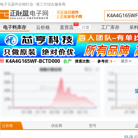
电子元器件分销行业 · 第三方综合服务商
电子料库存
供应商
型号
(显示完整型号)
99
电子料库存
云价格
直营店
工厂库存
呆
订货
K4A4G165WF-BCTD000
在产
搜索次数:
- -
参考价:
¥ --
展开
云价格
供应商
型号
登录