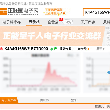
电子元器件分销行业 · 第三方综合服务商
99
云价格
电子料库存
直营店
工厂库存
呆
订货
K4A4G165WF-BCTD000
在产
搜索次数:
- -
参考价:
¥ --
展开
电子料库存
供应商
型号
推测以下供