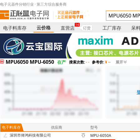
电子元器件分销行业 · 第三方综合服务商
14
云价格
电子料库存
直营店
工厂库存
呆
订货
MPU6050 MPU-6050
在产
搜索次数:
- -
参考价:
¥ --
展开
电子料库存
供应商
型号
深圳市倚鸿科技有限公司
MPU-6050A