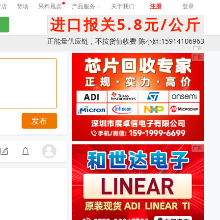
营店
货场
呆料甩卖
产品服务
关于我们
注册
登录
进口报关5.8元/公斤
正能量供应链，不按货值收费 陈小姐:15914106963
发布