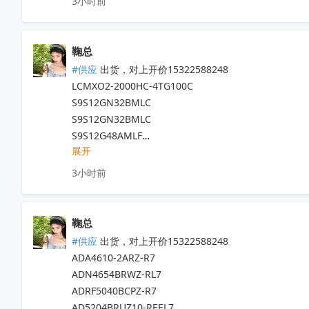
3小时前
GD25Q64ESIG3

TLV888DR

STWLC86JR

GD25Q16ESIG

TLV888DBVR

STWLC98JR

GD25B512ME

PGA281AIPWR

L7905CD2T-TR

鞠总
GD32F427VET6

TLC6C598QPWRQ1

PM6776TR

#供应
 出货，对上开价15322588248

GD25Q32ESIG3

TLV274IDR

STM8AF6266TCX

LCMXO2-2000HC-4TG100C   

GDQ2BFAC-WJ

TMS320F28022PTT

STWBC2-HP

S9S12GN32BMLC

GD25Q16ESIG3

TPS7A7002DDAR

L4995JTR

S9S12GN32BMLC

GD32F470ZGT6

UA78M12CKVURG3

STF4N80K5

S9S12G48AMLF

GD32H759IMK6

UC2845DTR

STM32G0B1VET6

展开
S9S08DN32F2CLF

GD32F470ZGT7
收起
TPSM33615RDNR

STCS05DR

G9S12GN32F1VLCR

3小时前
ADS131M04IPWR

TL074IDT

S9KEAZN16ACLC

CSD17501Q5A

STM32WLE5JBI6

TJA1051T/3/1J

OPA2156IDR

LMV321ILT

TJA1051TK/3/1J

鞠总
TCAN337DR

STM32F207VET6

S32K144EVB-Q100

#供应
 出货，对上开价15322588248

BQ24165RGER

STM8AF6213PDU

TDF8546JV/N2ZU

ADA4610-2ARZ-R7  

TPS82140SILR

STM32F072VBT6

TDF8546JV/N2ZU

ADN4654BRWZ-RL7   

TPS61094DSSR

STM32MP153DAA1

FS32K116LFT0VLFT

ADRF5040BCPZ-R7  

SN74HC151DR

PCA8576FUG/2DA/QKP

AD5204BRUZ10-REEL7
