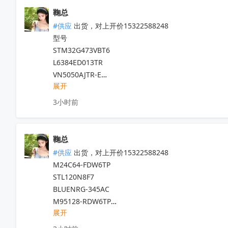
REF5025IDR

KLUDC4UHYB-B0EQ/KLUDC2RHVF-B0EQ

PIC16LF1783-I/SO

鞠总
REF5040EIDR

KLUEG4RHVF-B0EQ

DSPIC30F4012-30I/SO

#供应
 出货，对上开价15322588248

REF5030IDR

K3KL3L30QM-JHCTT2V
收起
IKD06N60RF

型号

TL074IDR

IR2101STRPBF

STM32G473VBT6

LM2903DR

744821150

L6384ED013TR

LM1117IDTX-3.3/NOPB

2EDL05N06PF

VN5050AJTR-E

LM1117IDTX-5.0/NOPB

744822222

展开
STM32F407IGH6TR 

ISO3082DWR

IPA60R180P7  

STM32L476RET6

ISO1050DWR

3小时前
PIC10F202-I/P

STM32L471RGT6

TPS54140DGQR

DSPIC33FJ64MC506A-I/PT 

STM32F100RDT6BTR

INA143U/2K5

L7815ABV-DG

STM32G051C8T6

TPS61022RWUR

鞠总
IMD111T-6F040

STM32H563VIT6TR

SN74AHC1G08DBVR

#供应
 出货，对上开价15322588248

IMD111T6F040XUMA1

STM32F429IGH6

TPS7A2033PDBVR

M24C64-FDW6TP

B82723J2202N001

AD780BRZ

TMUX4053PWR

STL120N8F7

MM32F031C6T6

TL431AIDBZR

BLUENRG-345AC

HC32L170JATH-LQ48

MAX3471EUA

TLV4888DR

M95128-RDW6TP

SIM6897M
收起
DS3231MZ+

TLV4888PWR

展开
STM32G0B1VCT6

GD32F450VGT6

TLV2888DR

STM706RAM6F
