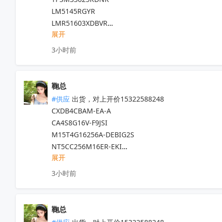
LM5145RGYR

LMR51603XDBVR

展开
F280039CSPZR

F28P550SG8PZR

3小时前
F2800137PMR

F2800137PTR

F2800157SPNR

鞠总
LCMXO2-2000HC-4TG100C

#供应
 出货，对上开价15322588248

AM26LV32IDR

CXDB4CBAM-EA-A

INA228AIDGSR

CA4S8G16V-F9JSI

INA229AIDGSR

M15T4G16256A-DEBIG2S 

INA196AIDBVR

NT5CC256M16ER-EKI

INA240A1DR

展开
GDQ3BFAM-WJ

SN74ACT244PWR

LSM6DSRTR

3小时前
LM5030MMX/NOPB

STM32F427ZIT6  

TL2844BDR-8

CSD19532Q5B

SN74HC157DBR

ADL5565ACPZ-R7

鞠总
SN74LV164APWR

CV28AX26-A0-RH
