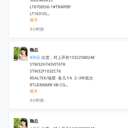
STM32L431CCT6

STM32F103ZET6

LT6700IS6-1#TRMPBF

VIPER26LN

STM32F103RET6

LT1631IS

STM32MP157DAA1

STM32F070CBT6

展开
M4A3-512/160-10YC

STM32F100R8T6B

STM32F411CEU6

MB3771FP

3小时前
STM32F750Z8T6

STM32F205VET6TR

SM40A512M16M

STM32U575ZIT6

STM32F105VCT6TR

TMS320DM6467TZUT1

STGIB10CH60TS-X

STM32F105VCT6

EECF5R5U105

鞠总
STM32WB55RGV6

STM32F103RCT6

MT41J256M16HA-125

#供应
 出货，对上开价15322588248

ST1S14PHR

STM32F103VCT6

K9WAG08U1F-SIB0

STM32H743VIT6TR 

STGWA75H65DFB2

STM8S003F3P6TR

K6X4008T1F-UF70C

STM32F103ZCT6

STM32WLE5C8U6

XC18V02VQG44C

REALTEK/瑞昱  各几十k  2~3年批次

SCTWA35N65G2V-4

STM32F413ZGT6

STM32F429ZIT6

RTL8306MB-VB-CG

STM8S208MBT6B

STM8L052C6T6

MBRB40250TG

展开
RTL8189ES-VB-CG

STM32MP135AAF3

STM32G070CBT6

MC68882CEI25A

RTL8761BTV-CG

SRC0GS22D

AD7616BSTZ-RL  22+

3小时前
LTC1624IS8#PBF

RTL8111H-VB-CG

MASTERGAN1

W634GU6RB-11  25+

XC2S100-5PQG208I

ST   STM32F103ZCT6    7K  2年内

STM32G0B1CET6
收起
ADM2682EBRIZ  

AD7864ASZ-1

ST   STM32H743VIT6TR  5K  2年内

CYW43340XKUBGT  

鞠总
XC18V01VQ44C

MITSUMI/三美  数量1kk   25+

HMC346AMS8GETR 
