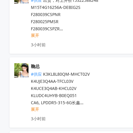
#供应
 出货，对上开价15322588248

SN74LVCH16543ADGGR

KLM8G1GEUF-B04Q

M15T4G16256A-DEBIG2S 

SN74HC373N

SC33PF8100G9ES

F280039CSPNR

SN74HC165PWR

FS32K144HAT0MLHR

F280025PMSR

SN74HC595PWR

2322610-1

F280039CSPZR

TXS0102DCUR

MPQ4572GQBE-AEC1-Z

展开
F280049PZSR

HDC3020DEFR

FK1252CW-031-TLCP5G-50

ADS131M08IPBSR

OPA2607SIRUGR
3小时前
收起
6.6SM8Z36A-AQ

ESD562DBZR

MAX96706GTJ/V+T

INA821IDR

MAX96717FGTJ/VY+T

INA819IDR

鞠总
74AVC4T245BQ,115

INA821IDGKR

#供应
 K3KL8L80QM-MHCT02V

PMEG40T30EPX

INA819IDGKR

K4UJE3Q4AA-TFCL03V

UCC23513DWYR

OPA4171AIPWR

K4UCE3Q4AB-KHCL02V

LV2842XLVDDCR

OPA171AIDBVR

KLUDC4UHYB-B0EQ051

AD780BRZ-REEL

OPA2227UA/2K5

CA6, LPDDR5-315-6G长鑫

MT29F2G08ABAGAWP-IT:G

OPA2227U/2K5

展开
FEMDNN256G-C9C76

MT53E256M32D2DS-053 AAT:B 

PCF8574PWR

TEMFG106T10-A8S5

LCMXO2-2000HC-4TG100C

3小时前
SN74AHC244NSR

HAC23-64GOBRAC

IRFB7534PBF

SN74AHCT244PWR

FEUDNN064G-C2A56

TLP521-2GB
