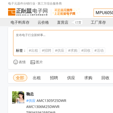
电子元器件分销行业 · 第三方综合服务商
电子料库存
云价格
直营店
工厂库存
订货
标签：
#出租
#招聘
#供应
#求购
#回收
#活动
表情
图片
全部
出租
招聘
供应
求购
回收
鞠总
#供应
 AMC1305F25DWR

AMC1306M25DWVR

TPSM33625RDNR
