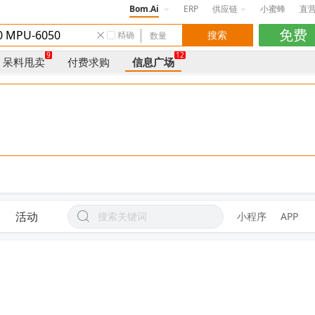
Bom.Ai
ERP
供应链
小蜜蜂
直
精确
9
12
呆料甩卖
付费求购
信息广场
活动
小程序
APP