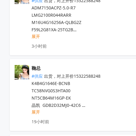
#供应
 出货，对上开价15322588248

M4A3-128/64-12VI

MM3511C16YRE 、MM3856EN1YL

AD2S1210DSTZ 

ADM7150ACPZ-5.0-R7 

XC18V02VQ44C

SAK-XC2224L-20F66VAA

ADM2682EBRIZ-RL7

LMG2100R044RARR

KDFOSLB 2G ABM

AD5675BRUZ-REEL7

M16U4G16256A-QLBG2Z

MT41K512M16HA-125IT:A

出货，对上开价15322588248

ADN4620BRIZ-RL

F59L2G81XA-25TG2B

TMS320C6701GJCA120

晶存RS256M16VMDC-107BT 

AW-NM372SM 

展开
UCC28881DR  

SM41J256M16M

海力士 H9HCNNNBJUALHR-NEE

AW-CM256SM 

TMS320F28027FPTT

J1410190-3

3小时前
恒硕 ZBEM64G04RIF1

LSM6DSV16XTR

CLM1612P2022F

XC3090A-7PQ160I

康芯微 KONSEMI KS81AAC0

LSM6DSV32XTR

SHT30-ARP-B2.5KS

SM41K512M16M

晶存RS70B64G4M08G

LM5163DDAR

K4B4G1646E-BCNB

EP4CE10F17C8N

鞠总
晶存LPDDR5  4G RS1G32LO5D2FDB-31BT1

UCC23513DWYR

IPC50N04S5-5R8

CRM632-162-521-9502A1

#供应
 出货，对上开价15322588248

时创意 E64GCH9T1ABE00

UCC28881DR

GD32F330R8T6

V1.0

K4B4G1646E-BCNB

江波龙  FEMDNN016G-58A43

LIS2MDLTR

TB62771FTG(O,8,EL)

SM14CA8-NF45

TC58NVG0S3HTA00 

长鑫  CXDB5CCBM-MA-A 

STM8L052R8T6
收起
1744428-6

SPC5200CBV400B/M62C

NT5CB64M16GP-EK

科摩思LPDDR4/4GB/4266  KL4X321CQ-C7A

BD9G101G-TR

SM485

晶凯  GDB2D32MJ0-42C6 

晶存  EMCPRS75108M4H03S03F   

SH367215C/008CY-AAB00

SCN2T512G08EAJ3

展开
力积 A8XAGH50ABA-PMI 

晶存LPDDR5 8G;RS2G32LO5D4FDB-31BT

STM32G070KBT6

XC2S200-5PQG208I

 ESMT晶豪  FC51E08SQP1A-2,5BWGE2A     

晶存  RS512M32LO4D1BDS-53BT

19小时前
M20036R-1*4-W-SP

MC68020CRC25E

 晶存RS70B64G4M08G  

长鑫CXDQ3BFAM-CQ-A 

TPS54560BDDAR

MVBC02C

CXDB5CCBM-MA-A
