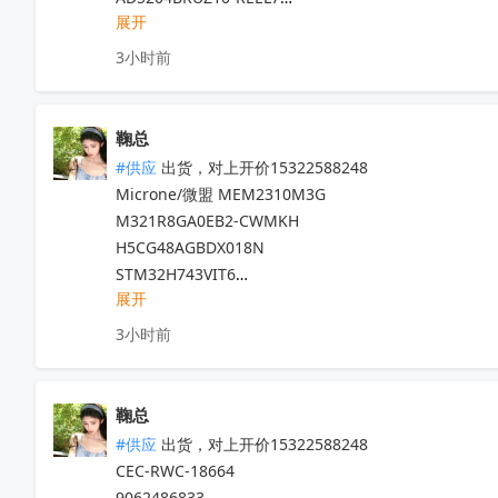
SN74LS14DR

T1635T-8G-TR

OPA2171AQDRQ1

展开
ADL5611ARKZ-R7 

TL072IDR

LDL1117S18R

OPA2171AQDRQ1

ADP7118ACPZN-R7  

ULN2003AIDR

VN808TR-E

3小时前
LM5160QPWPRQ1

ADM1278-1ACPZ-RL   

INA214CIDCKR

STM32G474QET6

XJ721EGBALF

ADR4525ARZ-R7   

SN74HC244PWR

BALF-NRG-02D3

XJ721EGBALF

LTM4638IY#PBF   

OPA4171AQDRQ1

M93C56-RDW6TP

鞠总
ADUM141E1WBRWZ-RL

LTM4643IY#PBF   

OPA4171AIDR

STPS30L60CT

#供应
 出货，对上开价15322588248

ADUM5402WCRWZ-1

ADRF5721BCCZN-R7
收起
ADS8694IDBTR

STM32MP151AAB3

Microne/微盟 MEM2310M3G

LTC7151SIV#PBF

ISO1050DUBR

M321R8GA0EB2-CWMKH

BQ79606PHPRQ1

IPP075N15N3GXKSA1

M95M01-DFMN6TP

H5CG48AGBDX018N

LP5912Q1.8DRVRQ1
收起
IPP90R1K2C3XKSA2

TS922IDT

STM32H743VIT6

SN74CBTLV3257DR

STM32L4R5VIT6

展开
STM32F103ZCT6

AMC1302DWVR
收起
STM32L031F4P6

STM32G070RBT6

3小时前
L9825

STM32H743ZIT6

STM32F767IGT6

LSM6DSRTR

STM32F072C8T6

SRK2001ATR

鞠总
L7809CV-DG

STW6N120K3

#供应
 出货，对上开价15322588248

STM32L071RBT6

VNI4140KTR

CEC-RWC-18664

STM32F030R8T6

STM32L100RBT6

9062486833
