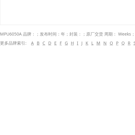
MPU6050A 品牌：；发布时间：年；封装：；原厂交货 周期： Weeks
更多品牌索引:
A
B
C
D
E
F
G
H
I
J
K
L
M
N
O
P
Q
R