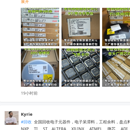
展开
工厂清仓、项目取消、仓库积压、过期呆滞物料均可处理

专业人员上门清点核验，报价透明无套路，现款现结不压款💴
小批量散料、大批量整仓囤货统一打包回收，全程保密处理

快速清空仓库，释放仓储空间，高效盘活闲置物料回笼资金

覆盖全国上门收货，珠三角、深圳区域当日上门看货📱

只需提供型号、数量、实物照片，免费快速精准估价

无中间商层层压价，出价高于同行，一站式清库存省心省力

有闲置电子库存欢迎随时联系洽谈！
收起
19小时前
Kyrie
#回收
 全国回收电子元器件，电子呆滞料，工程余料，盘点料
NXP 、TI 、ST、ALTERA、 XILINX 、ATMEL 、微