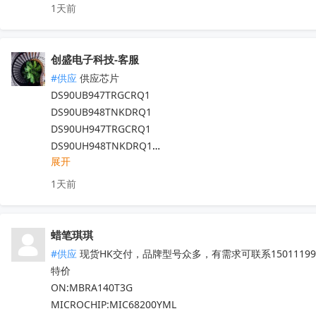
1天前
STM8L052R8T6   STM32G030C8T6

STM32F103C8T6  STM8S103F3P6TR

TDA7786  TDA7786TR  TDA7786C

创盛电子科技-客服
TDA7708CB  TDA7708LX  TDA7850

#供应
 供应芯片

TDA7708CBTR  TDA75610S-Z  

DS90UB947TRGCRQ1

TDA7708LX52  TDA7708LX32TR

DS90UB948TNKDRQ1

HFDA801A-VYT  TDA7388  TDA7851L

DS90UH947TRGCRQ1

NJM2816GM1-51A-TE2  APM32F407ZGT6

DS90UH948TNKDRQ1

N32G030C8L7  QN8035-SAEN  TDA8920CTH

展开
DS83822IRHBR

MX25L6433FM2I-08G  F50L2G41XA-104YG2B

DS250DF810ABVR

K4B4G1646E-BYK0  TEF6686  TP9950-FA

1天前
DS125BR820NJYR

IRFB4227  CS75823  IRF540NPBF  TL494IDR

LM5022MM

PT16556-LQ  LV5683P-E  TA75458P

LM5101AMX

TEA6856AHN  RDA5807M  STM32F042F4P6

蜡笔琪琪
现货靓货！不容错过！
收起
IRS2092STRPBF  EN25QH64A-104HIP

#供应
 现货HK交付，品牌型号众多，有需求可联系150111990
CS3820EO  M12L128168A-6TG2N

特价

代理天微，贝岭，泰德，能芯，福芯，红芯微

ON:MBRA140T3G

晶源微，友达，UTC，纳芯威，芯电元等品牌

MICROCHIP:MIC68200YML
