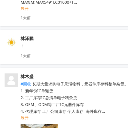
深圳原装现货当天可送，1000+型号现货欢迎咨询
收起
MAXIM:MAX5491LC01000+T

展开
ADI:ADP7182AUJZ-R7

其他PN可沟通确认

1天前
现货！全新原装正品，原包/原盒，假一罚十，实单必成，有
林泽鹏
 1
1天前
林木盛
#回收
 长期大量求购电子呆滞物料，元器件库存料整单杂货。
1. 新年份IC单颗货 

2. 工厂库存IC总清单电子料杂货

3. OEM、ODM等工厂IC元器件库存

4. 代理库存 工厂公司库存 个人库存  海外库存

展开
5. 提供清单及芯片电子元器件型号核算价格  

6. 中介重佣 。灵活运用 
