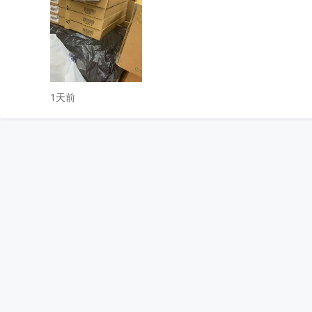
7. 专业团队高价回收清单，电子元器件清单整单打包！

微信同手机13824304453林木生
收起
1天前