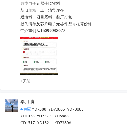
ADS8681IPWR

各类电子元器件IC物料

ADS131A04IPBSR

新旧主板、工厂清货库存

DAC8562SDGSR

退港料、项目尾料、整厂打包

ADS131E08IPAGR

提供清单及芯片电子元器件型号核算价格

ESP32-WROVER-E-N16R8

中介重佣📞15099938077
AM3352BZCZD80

LM2903DR

REF3030AIDBZR

SN65HVD230QDR

ISO1541DR

ADS131E08IPAGR

LM5007MMX/NOPB

1天前
OPA2387DGKR

ISO1044BDR

LM76002RNPR

卓川-唐
LM76003RNPR

LM76005RNPR

#供应
 YD7388  YD7388S  YD7388L

LM7321MFX/NOPB

YD1028  YD7377   YD5888

LM73100RPWR

CD1517  YD1821   YD7389A
