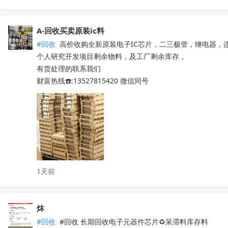
TMS320F28377DPTPT

TMS320F28069PZT

A-回收买卖原装ic料
TMS320F28035PAGT

#回收
 高价收购全新原装电子IC芯片，二三极管，继电器，
TMS320F2808PZA

个人研究开发项目剩余物料，及工厂剩余库存，

ADS1115IDGSR

有货处理的联系我们

ADS1299IPAGR

财富热线☎️:13527815420 微信同号
ADS8688IDBTR

ADS1255IDBR

TPS61021ADSGR

TSC2046IPWR

ADS131M04IPWR

ADS1115IRUGR

ADS1232IPWR

ADS8866IDGSR

1天前
ADS131M02IPWR

ADS131M08IPBSR

DRV8231ADSGR

炑
ADS1298IPAGR

#回收
 #回收 长期回收电子元器件芯片♻️呆滞料库存料 
