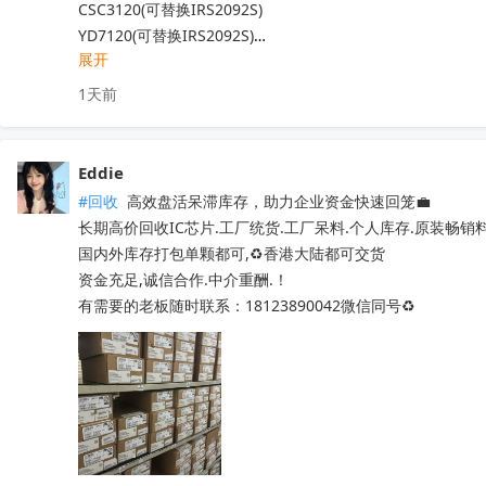
LM74502DDFR

CSC3120(可替换IRS2092S)

LM74502HDDFR

YD7120(可替换IRS2092S)

展开
LM7805MPX/NOPB

YD7123(可替换 IRS2093)

LM7171AIMX/NOPB

AXPA17851  AXPA47576

1天前
LM7812SX/NOPB

AXPA7388Q  TCB001HQ  TDA8920CTH

LM70880RRXR

TCB2929AHQ  MFI337S3959

LM7322MAX/NOPB

TM1621B  TM1622  TM2313

Eddie
LM741CN/NOPB

TM1628A  C9636  QX201A

#回收
 高效盘活呆滞库存，助力企业资金快速回笼💼

LM6172IMX/NOPB

QX201C  BD37033FV-ME2

长期高价回收IC芯片.工厂统货.工厂呆料.个人库存.原装畅销
LM66100DCKT

MT29F4G08ABADAWP:D   TM1729  AK7738VQ

国内外库存打包单颗都可,♻️香港大陆都可交货

LM6171AIMX/NOPB

OB3636AMP  HT7050A-1  PE8308CT  QX201-A

资金充足,诚信合作.中介重酬.！

LM6171AIM/NOPB

NS8002  TM1640  IRF540NPBF  IRFB4227

有需要的老板随时联系：18123890042微信同号♻️
LM61460AANRJRR

SI4704    SI4703-C19  PI5A100QEX

LM6132BIMX/NOPB

NCV8402ASTT1G  AW9967DNR  TPA3116D2DADR

LM675T/NOPB

TM1650  TM2312  TDA7576B  BD37033FV-ME2

CC1310F128RHBR
TL494IDR  SI4755  CD1517CP  TA7291SG

收起
EMP8965-33VF05GRR

STM32L071RZH6  STM32G070RBT6

STM8S005K6T6   STM8S207R8T6
