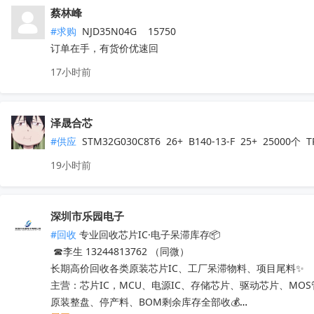
蔡林峰
#求购
 NJD35N04G    15750

订单在手，有货价优速回
17小时前
泽晟合芯
#供应
 STM32G030C8T6  26+  B140-13-F  25+  25000
19小时前
深圳市乐园电子
#回收
 专业回收芯片IC·电子呆滞库存📦

 ☎李生 13244813762 （同微）

长期高价回收各类原装芯片IC、工厂呆滞物料、项目尾料✨

主营：芯片IC，MCU、电源IC、存储芯片、驱动芯片、MO
原装整盘、停产料、BOM剩余库存全部收💰
