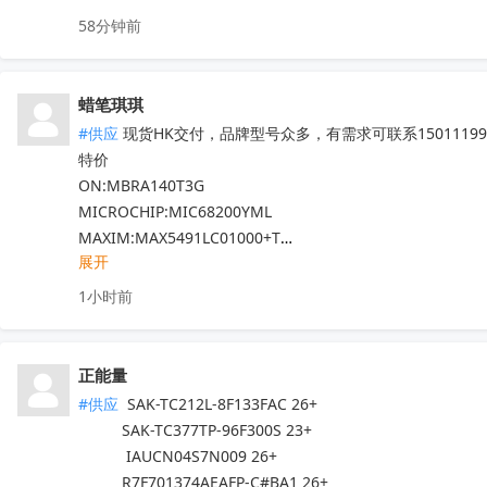
专营Marvell十八年，300+库存料号，其它Marvell的料发
58分钟前
全新原箱原盒（涂标），口碑可查。
收起
蜡笔琪琪
#供应
 现货HK交付，品牌型号众多，有需求可联系150111990
特价

ON:MBRA140T3G

MICROCHIP:MIC68200YML

MAXIM:MAX5491LC01000+T

展开
ADI:ADP7182AUJZ-R7

其他PN可沟通确认

1小时前
现货！全新原装正品，原包/原盒，假一罚十，实单必成，有
正能量
#供应
 SAK-TC212L-8F133FAC 26+

          SAK-TC377TP-96F300S 23+

           IAUCN04S7N009 26+

          R7F701374AEAFP-C#BA1 26+
