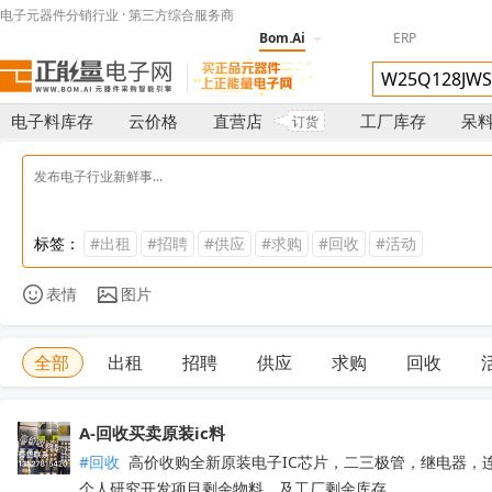
电子元器件分销行业 · 第三方综合服务商
Bom.Ai
ERP
电子料库存
云价格
直营店
工厂库存
呆
订货
标签：
#出租
#招聘
#供应
#求购
#回收
#活动
表情
图片
全部
出租
招聘
供应
求购
回收
A-回收买卖原装ic料
#回收
 高价收购全新原装电子IC芯片，二三极管，继电器，
个人研究开发项目剩余物料，及工厂剩余库存，
