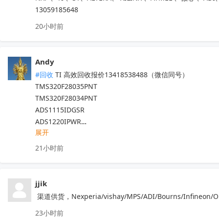
13059185648
20小时前
Andy
#回收
 TI 高效回收报价13418538488（微信同号）

TMS320F28035PNT

TMS320F28034PNT

ADS1115IDGSR

ADS1220IPWR

展开
ADS1110A0IDBVR

ADS1015IDGSR

21小时前
ADS1118IDGSR

ADS1220IRVAR

ADS1120IPWR

jjik
TMS320F28335PGFA

 渠道供货，Nexperia/vishay/MPS/ADI/Bourns/In
TMS320F28027PTT

23小时前
ADS1248IPWR
