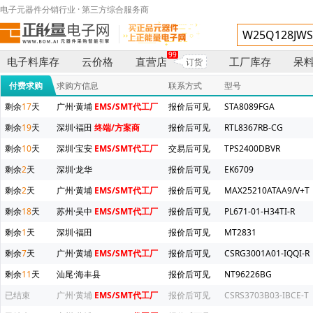
电子元器件分销行业 · 第三方综合服务商
99
电子料库存
云价格
直营店
工厂库存
呆
订货
付费求购
求购方信息
联系方式
型号
剩余
17
天
广州·黄埔
EMS/SMT代工厂
报价后可见
STA8089FGA
剩余
19
天
深圳·福田
终端/方案商
报价后可见
RTL8367RB-CG
剩余
10
天
深圳·宝安
EMS/SMT代工厂
交易后可见
TPS2400DBVR
剩余
2
天
深圳·龙华
报价后可见
EK6709
剩余
2
天
广州·黄埔
EMS/SMT代工厂
报价后可见
MAX25210ATAA9/V+T
剩余
18
天
苏州·吴中
EMS/SMT代工厂
报价后可见
PL671-01-H34TI-R
剩余
1
天
深圳·福田
报价后可见
MT2831
剩余
7
天
广州·黄埔
EMS/SMT代工厂
报价后可见
CSRG3001A01-IQQI-R
剩余
11
天
汕尾·海丰县
报价后可见
NT96226BG
已结束
广州·黄埔
EMS/SMT代工厂
报价后可见
CSRS3703B03-IBCE-T