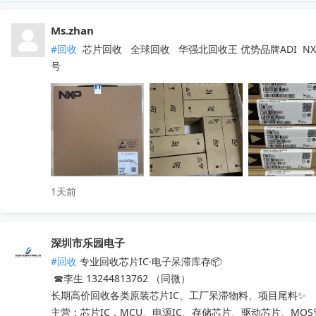
Ms.zhan
#回收
 芯片回收   全球回收   华强北回收王 优势品牌ADI  NXP  
号
1天前
深圳市乐园电子
#回收
 专业回收芯片IC·电子呆滞库存📦

 ☎李生 13244813762 （同微）

长期高价回收各类原装芯片IC、工厂呆滞物料、项目尾料✨

主营：芯片IC，MCU、电源IC、存储芯片、驱动芯片、MO