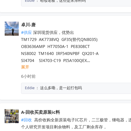
Eddie
：
哈喽老板，这些是呆滞料吗
TP2124-SR	                   3PEAK（思瑞浦）            	200
ATA663254-GBQW	           Microchip（美国微芯） 	6000
ATA663211-GAQW	           Microchip（美国微芯） 	2400
MB95F636KPMC-G-UNE2  赛普拉斯                                8
卓川-唐
#供应
 深圳现货供应，优势出

TM1729  AK7738VQ  GF35(替代QN8035)

OB3636AMP  HT7050A-1  PE8308CT

NS8002  TM1640  IRF540NPBF  QX201-A

SI4704    SI4703-C19  PI5A100QEX

展开
NCV8402ASTT1G  AW9967DNR  IRFB4227

TM1650  TM2312  TDA7576B  CD1517CP

6小时前
TL494IDR  SI4755  BD37033FV-ME2

Eddie
：
这么多嘞，是一起打包吗
EMP8965-33VF05GRR  TA7291SG  QX201-C

LT8645SEV  SGM4553YN8G/TR

5V41285PGGI  10M16SAU169C8G  EPM570T100C5N

PT7M3808G33TAEX  RDA5807M  WM8728SEDS/R

A-回收买卖原装ic料
SY6874DBC  SY8063DBC  CS3818EO  SI4755

#回收
 高价收购全新原装电子IC芯片，二三极管，继电器，
PL8332G  OB2734DCCPA-H  OB2009DACPA-D

个人研究开发项目剩余物料，及工厂剩余库存，

SI4754C-A55-GMR  CD3313EO  AXOP34062C
