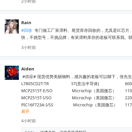
2小时前
Rain
#回收
 专门做工厂呆滞料、尾货库存回收的，尤其是IC芯
快，不挑型号，不挑品牌，有呆滞料库存的老板可联系我。联系方
3小时前
Aiden
 #供应# 现货优势美丽物料，感兴趣的老板可以聊下，张先生188
L7805CD2T-TR                   ST(意法半导体)                      600
MCP2515T-E/SO	           Microchip（美国微芯） 	1100
MCP2515T-I/SO	           Microchip（美国微芯） 	2200
PIC16F723A-I/SS 	            Microchip（美国微芯）	117
展开
ADP32F034QP64S   	    进芯	                                 25
NM1200LBAE	                   NUVOTON（新唐科技）	140
4小时前
LTC6433AIUF-15#PBF	   ADI(亚德诺)	                        100