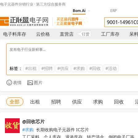
电子元器件分销行业 · 第三方综合服务商
Bom.Ai
ERP
电子料库存
云价格
直营店
工厂库存
呆
订货
标签：
#出租
#招聘
#供应
#求购
#回收
#活动
表情
图片
全部
出租
招聘
供应
求购
回收
@回收芯片
#求购
 长期收购电子元器件 IC芯片 

工厂呆料、个人库存、退港库存、转产清仓、倒闭电子厂等
