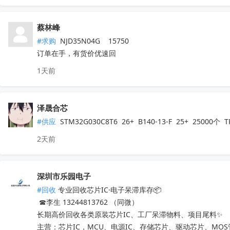
蔡林峰
#求购
 NJD35N04G    15750

订单在手，有货价优速回
1天前
泽晟合芯
#供应
 STM32G030C8T6  26+  B140-13-F  25+  25000
2天前
深圳市乐园电子
#回收
 专业回收芯片IC·电子呆滞库存📦

 ☎李生 13244813762 （同微）

长期高价回收各类原装芯片IC、工厂呆滞物料、项目尾料✨

主营：芯片IC，MCU、电源IC、存储芯片、驱动芯片、MO