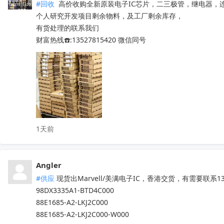
#回收
 高价收购全新原装电子IC芯片，二三极管，继电器，
个人研究开发项目剩余物料，及工厂剩余库存，

有货处理的联系我们

财富热线☎️:13527815420 微信同号
1天前
Angler
#供应
 现货出Marvell/美满电子IC，香港交货，有需要联系13
98DX3335A1-BTD4C000

88E1685-A2-LKJ2C000

88E1685-A2-LKJ2C000-W000
