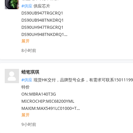
CS3820EO  M12L128168A-6TG2N

#供应
 供应芯片

代理天微，贝岭，泰德，能芯，福芯，红芯微

DS90UB947TRGCRQ1

晶源微，友达，UTC，纳芯威，芯电元等品牌

DS90UB948TNKDRQ1

深圳原装现货当天可送，1000+型号现货欢迎咨询

DS90UH947TRGCRQ1

V:13544786707

DS90UH948TNKDRQ1

Q:2581140881
收起
展开
DS83822IRHBR

DS250DF810ABVR

8小时前
DS125BR820NJYR

LM5022MM

LM5101AMX

蜡笔琪琪
现货靓货！不容错过！
收起
#供应
 现货HK交付，品牌型号众多，有需求可联系150111990
特价

ON:MBRA140T3G

MICROCHIP:MIC68200YML

MAXIM:MAX5491LC01000+T

展开
ADI:ADP7182AUJZ-R7

其他PN可沟通确认

9小时前
现货！全新原装正品，原包/原盒，假一罚十，实单必成，有