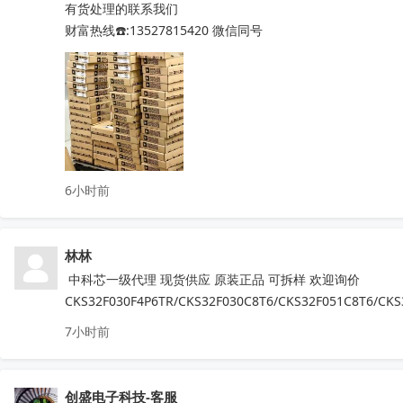
有货处理的联系我们

QN8065  IR2011STRPBF  NSA2092

财富热线☎️:13527815420 微信同号
STM32L071RZH6  STM32G070RBT6

STM8S005K6T6   STM8S207R8T6

STM8L052R8T6   STM32G030C8T6

STM8S103F3P6TR  TPA3116D2DADR

TDA7786  TDA7786TR  TDA7786C

TDA7708CB  TDA7708LX  TDA7850

TDA7708CBTR  TDA75610S-Z  

6小时前
TDA7708LX52  TDA7708LX32TR

HFDA801A-VYT  TDA7388  TDA7851L

NJM2816GM1-51A-TE2  APM32F407ZGT6

林林
N32G030C8L7  QN8035-SAEN  TDA8920CTH

MX25L6433FM2I-08G  F50L2G41XA-104YG2B

 中科芯一级代理 现货供应 原装正品 可拆样 欢迎询价
K4B4G1646E-BYK0  TEF6686  XS9950

CKS32F030F4P6TR/CKS32F030C8T6/CKS32F051C8T6/CKS
IRFB4227  CS75823  IRF540NPBF  TL494IDR

7小时前
PT16556-LQ  LV5683P-E  TA75458P

TEA6856AHN  RDA5807M  STM32F042F4P6

IRS2092STRPBF  EN25QH64A-104HIP

创盛电子科技-客服