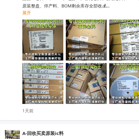
原装整盘、停产料、BOM剩余库存全部收💰

展开
工厂清仓、项目取消、仓库积压、过期呆滞物料均可处理

专业人员上门清点核验，报价透明无套路，现款现结不压款💴
小批量散料、大批量整仓囤货统一打包回收，全程保密处理

快速清空仓库，释放仓储空间，高效盘活闲置物料回笼资金

覆盖全国上门收货，珠三角、深圳区域当日上门看货📱

只需提供型号、数量、实物照片，免费快速精准估价

无中间商层层压价，出价高于同行，一站式清库存省心省力

有闲置电子库存欢迎随时联系洽谈！
收起
1天前
A-回收买卖原装ic料