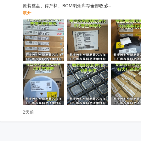
原装整盘、停产料、BOM剩余库存全部收💰

展开
工厂清仓、项目取消、仓库积压、过期呆滞物料均可处理

专业人员上门清点核验，报价透明无套路，现款现结不压款💴
小批量散料、大批量整仓囤货统一打包回收，全程保密处理

快速清空仓库，释放仓储空间，高效盘活闲置物料回笼资金

覆盖全国上门收货，珠三角、深圳区域当日上门看货📱

只需提供型号、数量、实物照片，免费快速精准估价

无中间商层层压价，出价高于同行，一站式清库存省心省力

有闲置电子库存欢迎随时联系洽谈！
收起
2天前