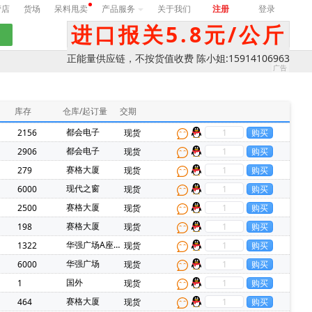
营店
货场
呆料甩卖
产品服务
关于我们
注册
登录
进口报关5.8元/公斤
正能量供应链，不按货值收费 陈小姐:15914106963
库存
仓库/起订量
交期
都会电子
2156
现货
都会电子
2906
现货
赛格大厦
279
现货
现代之窗
6000
现货
赛格大厦
2500
现货
赛格大厦
198
现货
华强广场A座13k
1322
现货
华强广场
6000
现货
国外
1
现货
赛格大厦
464
现货