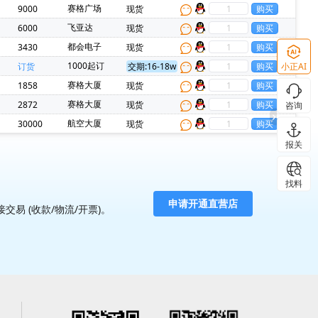
赛格广场
9000
现货
前
飞亚达
6000
现货
都会电子
3430
现货
1000起订
小正AI
订货
交期:16-18w
赛格大厦
1858
现货
赛格大厦
2872
现货
咨询
航空大厦
30000
现货
报关
找料
 (收款/物流/开票)。