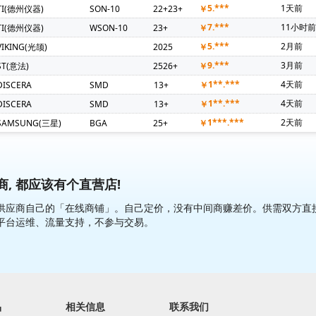
5.***
1天前
TI(德州仪器)
SON-10
22+23+
￥
7.***
11小时
TI(德州仪器)
WSON-10
23+
￥
5.***
2月前
VIKING(光颉)
2025
￥
9.***
3月前
ST(意法)
2526+
￥
1**.***
4天前
DISCERA
SMD
13+
￥
1**.***
4天前
DISCERA
SMD
13+
￥
1***.***
2天前
SAMSUNG(三星)
BGA
25+
￥
, 都应该有个直营店!
应商自己的「在线商铺」。自己定价，没有中间商赚差价。供需双方直接交易
平台运维、流量支持，不参与交易。
品
相关信息
联系我们