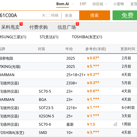
Bom.Ai
ERP
供应链
小蜜蜂
直
精确
9
8
呆料甩卖
付费求购
信息广场
MSUNG(三星)(1)
ST(意法)(1)
TOSHIBA(东芝)(1)
品牌
封装
年份
参考价(未税)
更新时间
0.07*
2月前
精密电阻
2025
￥
5.***
2月前
VIKING(光颉)
2025
￥
0.2**
4天前
HARMAN
25+18+21+
￥
0.3**
5月前
TI(德州仪器)
2338+
￥
0.6**
4天前
TI(德州仪器)
SC70-5
23+
￥
1.***
4天前
HARMAN
BGA
23+
￥
1.***
6小时前
TI(德州仪器)
SOT23-5
2216+
￥
1.***
3天前
TI(德州仪器)
X2SON-5
25+
￥
1周前
TI(德州仪器)
SC70-6
最新
￥
1.5
3.***
4天前
TOSHIBA(东芝)
SMD
10+
￥