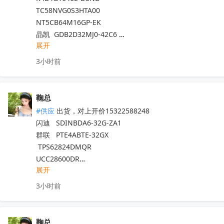
TC58NVG0S3HTA00 

NT5CB64M16GP-EK

晶凯  GDB2D32MJ0-42C6 

展开
力积 A8XAGH50ABA-PMI 

 ESMT晶豪  FC51E08SQP1A-2,5BWGE2A     

3小时前
 晶存RS70B64G4M08G  

CXDB5CCBM-MA-A

CXDB6CCBM-MA-A

鞠总
NT5CC64M16GP-EK

#供应
 出货，对上开价15322588248

群联 PSE6A0SL-08GE

闪迪   SDINBDA6-32G-ZA1 

TEMBG101T10-A0S5

群联   PTE4ABTE-32GX

TEMCG102T10-A0S5

 TPS62824DMQR

TEMEG106T10-A0S5  

UCC28600DR

TEMCG105T10-A8S5
收起
展开
AM6231ASGGGAALW

TPS6282518DMQR

3小时前
TLV75518PDQNR

TPS62826DMQR

TLV7103318QDSERQ1

鞠总