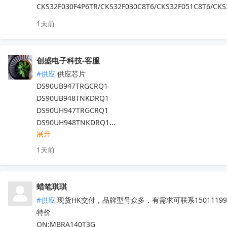
IRFB4227  CS75823  IRF540NPBF  TL494IDR

CKS32F030F4P6TR/CKS32F030C8T6/CKS32F051C8T6/CKS
PT16556-LQ  LV5683P-E  TA75458P

1天前
TEA6856AHN  RDA5807M  STM32F042F4P6

IRS2092STRPBF  EN25QH64A-104HIP

CS3820EO  M12L128168A-6TG2N

创盛电子科技-客服
代理天微，贝岭，泰德，能芯，福芯，红芯微

#供应
 供应芯片

晶源微，友达，UTC，纳芯威，芯电元等品牌

DS90UB947TRGCRQ1

深圳原装现货当天可送，1000+型号现货欢迎咨询

DS90UB948TNKDRQ1

V:13544786707

DS90UH947TRGCRQ1

Q:2581140881
收起
DS90UH948TNKDRQ1

展开
DS83822IRHBR

DS250DF810ABVR

1天前
DS125BR820NJYR

LM5022MM

LM5101AMX

蜡笔琪琪
现货靓货！不容错过！
收起
#供应
 现货HK交付，品牌型号众多，有需求可联系150111990
特价

ON:MBRA140T3G
