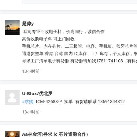
 LSM6DSV16XTR
收起
趙偉y
 我司专业回收电子料，价高同行，诚信合作

高价收购电子料 可上门回收

手机芯片、内存芯片、二三极管、电容、手机板、蓝牙芯片等
退港货整单 香港 台湾 国内 IC库存，工厂库存，个人库存，畅销
寻求工厂清单电子料货源 有货源请加我17811741108（有
13小时前
U-Blox/优北罗
#求购
 ICM-42688-P  实单  有货请联系 13691844312
13小时前
Aa林金河(寻求 ic 芯片资源合作)