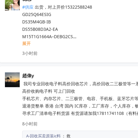
F280049CPZS

#供应
 出货，对上开价15322588248

C3M0075120K

GD25Q64ESIG

C3M0075120J-TR

DS35M4GB-IB

C3M0160120J

DS55B08D3A2-EA

IMW120R060M1H

M15T1G1664A–DEBG2CS

IMZ120R140M1H

展开
NT5CC128M16JR-EK

IMZ120R045M1

DS35Q12C-IB

3小时前
IRF100P219

GD5F2GM7UEYIG

IMBG120R090M1H

JSFDDP5QHAFGF-405A

IMBG120R060M1H
收起
RS1G32LO4D2BDS-53BT

趙偉y
RS1G32LX4D4BNR-53BT

 我司专业回收电子料高价回收芯片，高价回收二三极管等一系列电子元器件，价高同行，诚信合作

M16U4G16256A-KJBG2Z

高价收购电子料 可上门回收

SGM8200C-S32BBG

手机芯片、内存芯片、二三极管、电容、手机板、蓝牙芯片等
RS1G16LE4D2BDS-46BT

退港货整单 香港 台湾 国内 IC库存，工厂库存，个人库存，畅销
M56Z8G32256A-SMBYIG

寻求工厂清单电子料货源 有货源请加我17811741108（有
F59D4G81XB-45BIG2X

8小时前
BWCC2X32N2A-32G-X

 LSM6DSV32XTR

A-回收买卖原装ic料
：
救