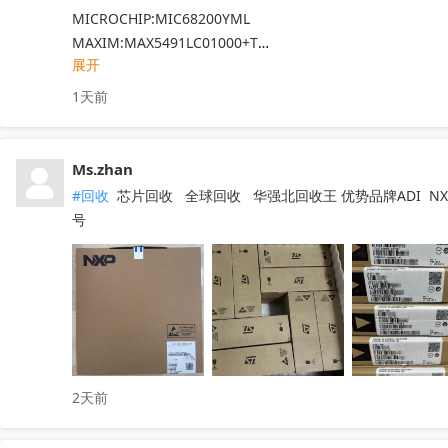
MICROCHIP:MIC68200YML

MAXIM:MAX5491LC01000+T

展开
ADI:ADP7182AUJZ-R7

其他PN可沟通确认

1天前
现货！全新原装正品，原包/原盒，假一罚十，实单必成，有
Ms.zhan
#回收
 芯片回收   全球回收   华强北回收王 优势品牌ADI  NXP  
号
2天前