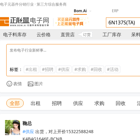
电子元器件分销行业 · 第三方综合服务商
Bom.Ai
ERP
电子料库存
云价格
直营店
工厂库存
呆
订货
标签：
#出租
#招聘
#供应
#求购
#回收
#活动
表情
图片
全部
出租
招聘
供应
求购
回收
鞠总
#供应
 出货，对上开价15322588248

K4B4G1646E-BCNB
