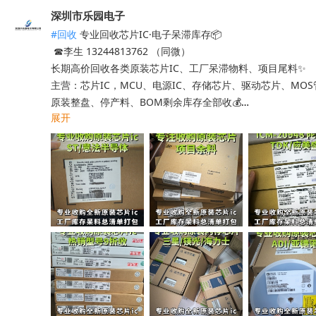
深圳市乐园电子
#回收
 专业回收芯片IC·电子呆滞库存📦

 ☎李生 13244813762 （同微）

长期高价回收各类原装芯片IC、工厂呆滞物料、项目尾料✨

主营：芯片IC，MCU、电源IC、存储芯片、驱动芯片、MO
原装整盘、停产料、BOM剩余库存全部收💰

展开
工厂清仓、项目取消、仓库积压、过期呆滞物料均可处理

专业人员上门清点核验，报价透明无套路，现款现结不压款💴
小批量散料、大批量整仓囤货统一打包回收，全程保密处理

快速清空仓库，释放仓储空间，高效盘活闲置物料回笼资金

覆盖全国上门收货，珠三角、深圳区域当日上门看货📱

只需提供型号、数量、实物照片，免费快速精准估价

无中间商层层压价，出价高于同行，一站式清库存省心省力

有闲置电子库存欢迎随时联系洽谈！
收起