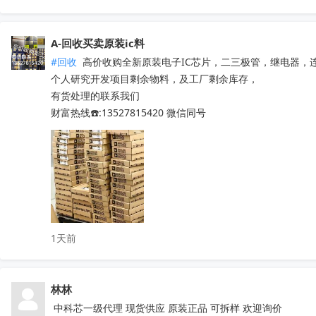
5V41285PGGI  10M16SAU169C8G  EPM570T100C5N

PT7M3808G33TAEX  RDA5807M  WM8728SEDS/R

SY6874DBC  SY8063DBC  CS3818EO  SI4755

A-回收买卖原装ic料
PL8332G  OB2734DCCPA-H  OB2009DACPA-D

#回收
 高价收购全新原装电子IC芯片，二三极管，继电器，
SI4754C-A55-GMR  CD3313EO  AXOP34062C

个人研究开发项目剩余物料，及工厂剩余库存，

QN8065  IR2011STRPBF  NSA2092

有货处理的联系我们

STM32L071RZH6  STM32G070RBT6

财富热线☎️:13527815420 微信同号
STM8S005K6T6   STM8S207R8T6

STM8L052R8T6   STM32G030C8T6

STM8S103F3P6TR  TPA3116D2DADR

TDA7786  TDA7786TR  TDA7786C

TDA7708CB  TDA7708LX  TDA7850

TDA7708CBTR  TDA75610S-Z  

TDA7708LX52  TDA7708LX32TR

1天前
HFDA801A-VYT  TDA7388  TDA7851L

NJM2816GM1-51A-TE2  APM32F407ZGT6

N32G030C8L7  QN8035-SAEN  TDA8920CTH

林林
MX25L6433FM2I-08G  F50L2G41XA-104YG2B

K4B4G1646E-BYK0  TEF6686  XS9950

 中科芯一级代理 现货供应 原装正品 可拆样 欢迎询价