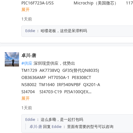
PIC16F723A-I/SS 	            Microchip（美国微芯）	117
展开
ADP32F034QP64S   	    进芯	                                 25
NM1200LBAE	                   NUVOTON（新唐科技）	140
1天前
LTC6433AIUF-15#PBF	   ADI(亚德诺)	                        100
Eddie
：
哈喽老板，这些是呆滞料吗
TP2124-SR	                   3PEAK（思瑞浦）            	200
ATA663254-GBQW	           Microchip（美国微芯） 	6000
ATA663211-GAQW	           Microchip（美国微芯） 	2400
MB95F636KPMC-G-UNE2  赛普拉斯                                8
卓川-唐
#供应
 深圳现货供应，优势出

TM1729  AK7738VQ  GF35(替代QN8035)

OB3636AMP  HT7050A-1  PE8308CT

NS8002  TM1640  IRF540NPBF  QX201-A

SI4704    SI4703-C19  PI5A100QEX

展开
NCV8402ASTT1G  AW9967DNR  IRFB4227

TM1650  TM2312  TDA7576B  CD1517CP

1天前
TL494IDR  SI4755  BD37033FV-ME2

Eddie
：
这么多嘞，是一起打包吗
EMP8965-33VF05GRR  TA7291SG  QX201-C

卓川-唐
回复
Eddie
：
里面有需要的型号可以咨询
LT8645SEV  SGM4553YN8G/TR
