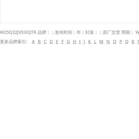
W25Q32JVSSIQTR 品牌：；发布时间：年；封装：；原厂交货 周期： W
更多品牌索引:
A
B
C
D
E
F
G
H
I
J
K
L
M
N
O
P
Q
R