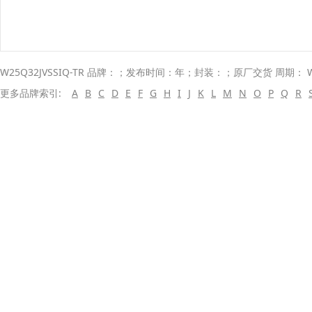
W25Q32JVSSIQ-TR 品牌：；发布时间：年；封装：；原厂交货 周期： 
更多品牌索引:
A
B
C
D
E
F
G
H
I
J
K
L
M
N
O
P
Q
R