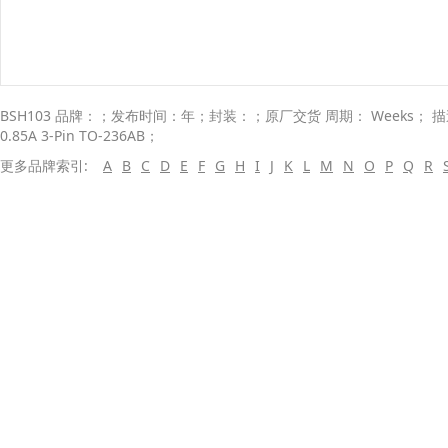
BSH103 品牌：；发布时间：年；封装：；原厂交货 周期： Weeks； 描述：；
0.85A 3-Pin TO-236AB；
更多品牌索引:
A
B
C
D
E
F
G
H
I
J
K
L
M
N
O
P
Q
R