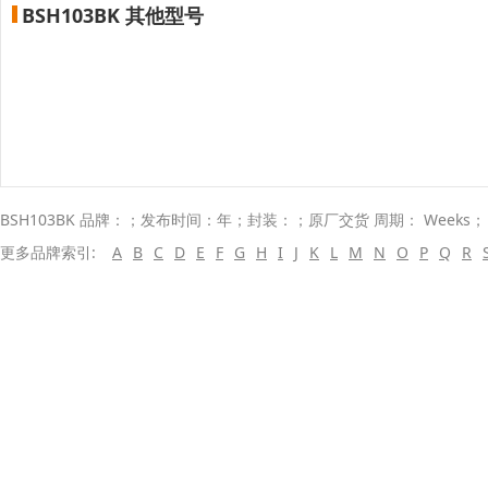
BSH103BK 其他型号
BSH103BK 品牌：；发布时间：年；封装：；原厂交货 周期： Weeks
更多品牌索引:
A
B
C
D
E
F
G
H
I
J
K
L
M
N
O
P
Q
R