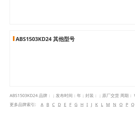
ABS1503KD24 其他型号
ABS1503KD24 品牌：；发布时间：年；封装：；原厂交货 周期： 
更多品牌索引:
A
B
C
D
E
F
G
H
I
J
K
L
M
N
O
P
Q