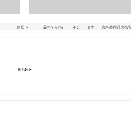
数量
品牌
/封装
年份
仓库
卖家说明/品质/货
暂无数据