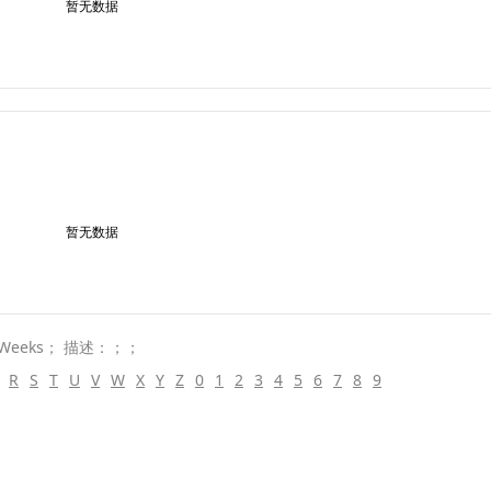
暂无数据
暂无数据
Weeks； 描述：；；
R
S
T
U
V
W
X
Y
Z
0
1
2
3
4
5
6
7
8
9