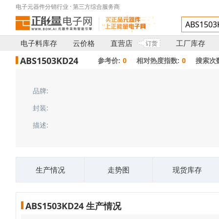
电子元器件分销行业 · 第三方综合服务商
电子料库存
云价格
直营店
工厂库存
订货
ABS1503KD24
参考价:
0
相对热度指数:
0
搜索次数
品牌:
封装:
描述:
生产情况
走势图
现货库存
ABS1503KD24 生产情况