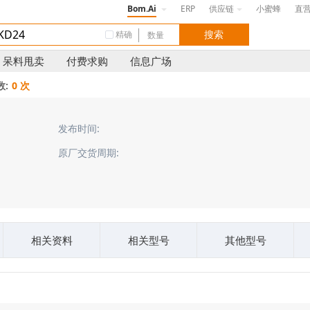
Bom.Ai
ERP
供应链
小蜜蜂
直
精确
呆料甩卖
付费求购
信息广场
:
0 次
发布时间:
原厂交货周期:
相关资料
相关型号
其他型号