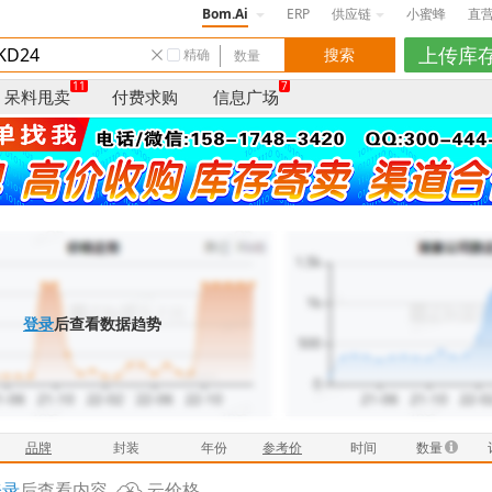
Bom.Ai
ERP
供应链
小蜜蜂
直
精确
11
7
呆料甩卖
付费求购
信息广场
登录
后查看数据趋势
品牌
封装
年份
参考价
时间
数量
登录
后查看内容
云价格