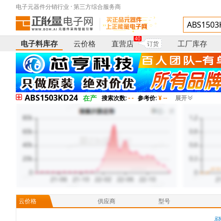
电子元器件分销行业 · 第三方综合服务商
40
电子料库存
云价格
直营店
工厂库存
订货
ABS1503KD24
在产
搜索次数:
- -
参考价:
¥ --
展开
云价格
供应商
型号