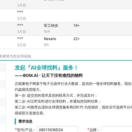
3月前
***
3月前
***
军工特供
19+
N/A
3月前
***
Nexans
22+
NA
3月前
专家将为您全球采购。
发起『AI全球找料』服务！
——BOM.Al · 让天下没有难找的物料
正能量电子网基于电子元器件行业大数据，提供的一项全球找料服务。现在您
代超级找货能力。
第一步: 提交您的需求及您的联系方式，并完成支付；
第二步: AI立即实时进行全球找料，并通知您找料结果；
第三步: AI推荐合适的全球调货服务商(IBCP) 为您报价，报价后可选择平
易或双方直接交易。
需求信息
型号/产品：
品牌：