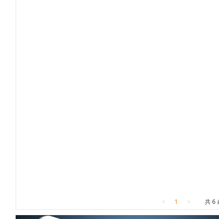
<
1
>
共 6