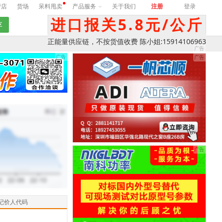
营店
货场
呆料甩卖
产品服务
关于我们
注册
登录
进口报关5.8元/公斤
正能量供应链，不按货值收费 陈小姐:15914106963
记价人代码