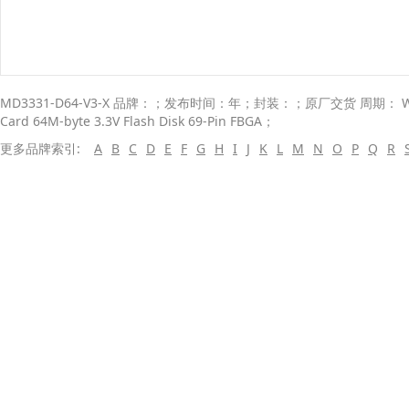
MD3331-D64-V3-X 品牌：；发布时间：年；封装：；原厂交货 周期： Wee
Card 64M-byte 3.3V Flash Disk 69-Pin FBGA；
更多品牌索引:
A
B
C
D
E
F
G
H
I
J
K
L
M
N
O
P
Q
R