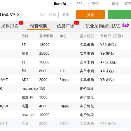
Bom.Ai
ERP
供应链
小蜜蜂
直
精确
11
12
呆料甩卖
付费求购
信息广场
职业采购经理认证
品牌
需求数量
年份
需求程度
目标价（可谈）
ST
18000
实单求购
¥24(未税)
瑞昱
35000
实单求购
¥3(未税)
TI
10000
实单求购
¥7.5(未税)
fiti
8000
19+
实单求购
¥7(未税)
/V+T
ADI
2000
3年内
实单求购
¥7(未税)
R
microchip
150
询价阶段
联发 科
1000
询价阶段
QI-R
高通
4000
3年内
询价阶段
novatek
10000
询价阶段
CE-T
高通
8000
5年内
实单求购
¥70(未税)