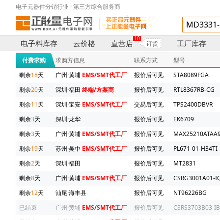
电子元器件分销行业 · 第三方综合服务商
10
电子料库存
云价格
直营店
工厂库存
订货
付费求购
求购方信息
联系方式
型号
剩余
18
天
广州·黄埔
EMS/SMT代工厂
报价后可见
STA8089FGA
剩余
20
天
深圳·福田
终端/方案商
报价后可见
RTL8367RB-CG
剩余
11
天
深圳·宝安
EMS/SMT代工厂
交易后可见
TPS2400DBVR
剩余
3
天
深圳·龙华
报价后可见
EK6709
剩余
3
天
广州·黄埔
EMS/SMT代工厂
报价后可见
MAX25210ATAA9
剩余
19
天
苏州·吴中
EMS/SMT代工厂
报价后可见
PL671-01-H34TI-
剩余
2
天
深圳·福田
报价后可见
MT2831
剩余
8
天
广州·黄埔
EMS/SMT代工厂
报价后可见
CSRG3001A01-IQ
剩余
12
天
汕尾·海丰县
报价后可见
NT96226BG
已结束
广州·黄埔
EMS/SMT代工厂
报价后可见
CSRS3703B03-IB