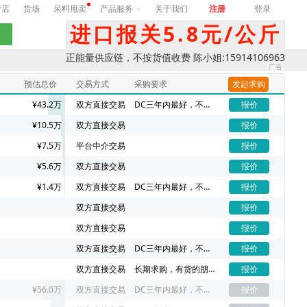
营店
货场
呆料甩卖
产品服务
关于我们
注册
登录
进口报关5.8元/公斤
正能量供应链，不按货值收费 陈小姐:15914106963
预估总价
交易方式
采购要求
发起求购
¥43.2万
双方直接交易
DC三年内最好，不同DC价格不一样
报价
¥10.5万
双方直接交易
报价
¥7.5万
平台中介交易
报价
¥5.6万
双方直接交易
报价
¥1.4万
双方直接交易
DC三年内最好，不同DC价格不一样
报价
双方直接交易
报价
双方直接交易
报价
双方直接交易
DC三年内最好，不同DC价格不一样
报价
双方直接交易
长期求购，有货的朋友请联系我吧
报价
¥56.0万
双方直接交易
DC三年内最好，不同DC价格不一样
报价