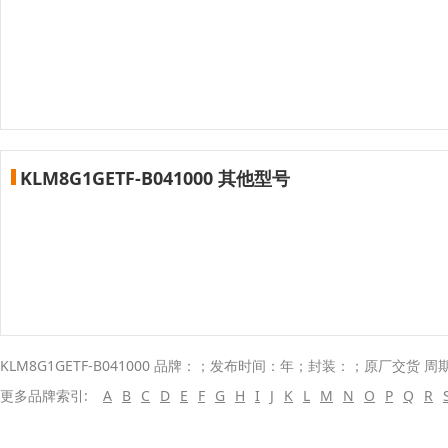
KLM8G1GETF-B041000 其他型号
KLM8G1GETF-B041000 品牌：；发布时间：年；封装：；原厂交货 周
更多品牌索引:
A
B
C
D
E
F
G
H
I
J
K
L
M
N
O
P
Q
R