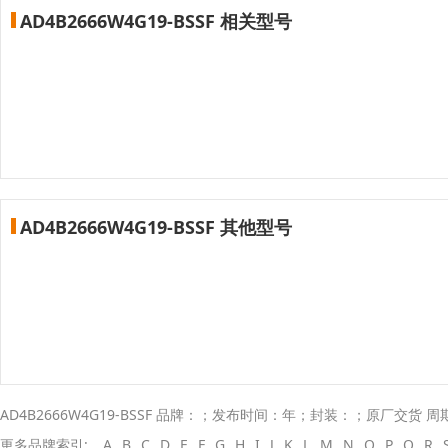
AD4B2666W4G19-BSSF 相关型号
AD4B2666W4G19-BSSF 其他型号
AD4B2666W4G19-BSSF 品牌：；发布时间：年；封装：；原厂交货 周
更多品牌索引:
A
B
C
D
E
F
G
H
I
J
K
L
M
N
O
P
Q
R