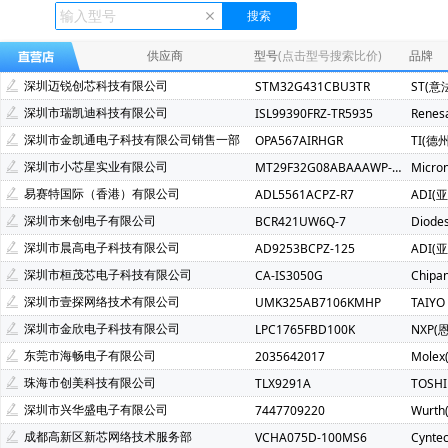
Ecliptek(507)
TOSHIBA(东芝)(400)
FMD(辉芒微)(286)
XLSEMI(芯龙)(185)
Renesas(瑞萨)(162)
TI(德州仪器)(1
供应商
型号
(点击型号搜索比价)
品牌
Mindmotion(灵动微)(72)
JST(日压)(70)
Cyntec(乾坤)(69
深圳迈锐创芯科技有限公司
STM32G431CBU3TR
ST(意
Infineon(英飞凌)(49)
Hisilicon(海思)(40)
Cachip(锦锐)(3
深圳市瑞凯迪科技有限公司
ISL99390FRZ-TR5935
Renes
SGMICRO(圣邦微)(34)
Cypress(赛普拉斯)(31)
Samwh
深圳市金凯通电子科技有限公司销售一部
OPA567AIRHGR
TI(德
Brightking(台湾君耀)(22)
MotorComm(裕太微)(22)
Na
深圳市小芯星实业有限公司
MT29F32G08ABAAAWP-ITZ:A
Micro
SILICON LABS(芯科)(20)
RUNIC(润石)(19)
Chiplntell
易赛特国际（香港）有限公司
ADL5561ACPZ-R7
ADI(
LOWPOWER(微源半导体)(14)
HED(华大电子)(13)
X-Po
深圳市来创电子有限公司
BCR421UW6Q-7
Diode
XILINX(赛灵思)(10)
Nuvoton(新唐)(9)
WALTER(华德)(9)
深圳市晨高电子科技有限公司
AD9253BCPZ-125
ADI(
SAMSUNG(三星)(7)
BERYL(绿宝石)(7)
ORIENTAL SEMI
深圳市桓茂芯电子科技有限公司
CA-IS3050G
Chipa
YXC(扬兴晶振)(5)
STE(松田)(5)
Geehy(珠海极海)(5)
深圳市壹探网络技术有限公司
UMK325AB7106KMHP
TAIYO
Wayon(上海维安)(3)
Maxlinear(迈凌)(3)
Qorvo(威讯联合
深圳市金欣电子科技有限公司
LPC1765FBD100K
NXP(
Chinamobile(中移物联网)(3)
BYD(比亚迪)(3)
HDSC(华
东莞市海畅电子有限公司
2035642017
Molex
fangtek(方泰)(2)
KINETIC(芯凯)(2)
Littelfuse(力特)(2)
珠海市创美科技有限公司
TLX9291A
TOSH
TXC(晶技)(2)
e2v technologies(2)
Astrodyne TDI Power
深圳市兴华盛电子有限公司
7447709220
Wurt
Joulwatt(杰华特)(2)
SOUTHCHIP(南芯)(2)
CXMT(长鑫存储
成都高新区新芯网络技术服务部
VCHA075D-100MS6
Cynte