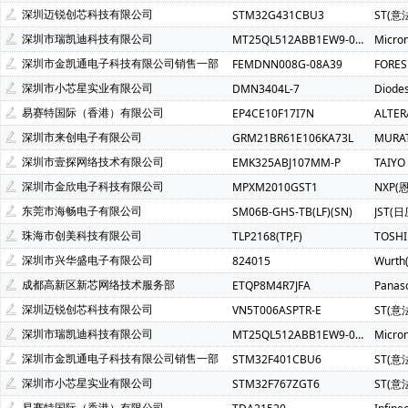
Atmel(爱特梅尔)(1)
Avago(安华高)(1)
BELLING(上海贝岭
深圳迈锐创芯科技有限公司
STM32G431CBU3
ST(意
C&K Components(1)
Everest-semi(顺芯)(1)
ESMT(晶豪
深圳市瑞凯迪科技有限公司
MT25QL512ABB1EW9-0SIT
Micro
INTEL(英特尔)(1)
IXYS(艾赛斯)(1)
Lattice(莱迪斯)(1)
深圳市金凯通电子科技有限公司销售一部
FEMDNN008G-08A39
FORE
PULSE ELECTRONICS(1)
Rubycon(红宝石)(1)
U-BLOX(
深圳市小芯星实业有限公司
DMN3404L-7
Diode
SOC(赛元微)(1)
Createk Micro(达晶微)(1)
TONTEK(台湾
易赛特国际（香港）有限公司
EP4CE10F17I7N
ALTE
Anlogic(安路科技)(1)
HEXIN(禾芯微)(1)
Chipanalog(川
深圳市来创电子有限公司
GRM21BR61E106KA73L
MURA
SHOU HAN(首韩)(1)
RYCHiP(蕊源)(1)
Unilc(紫光国芯)(1
深圳市壹探网络技术有限公司
EMK325ABJ107MM-P
TAIYO
深圳市金欣电子科技有限公司
MPXM2010GST1
NXP(
东莞市海畅电子有限公司
SM06B-GHS-TB(LF)(SN)
JST(日
珠海市创美科技有限公司
TLP2168(TP,F)
TOSH
深圳市兴华盛电子有限公司
824015
Wurt
成都高新区新芯网络技术服务部
ETQP8M4R7JFA
Panas
深圳迈锐创芯科技有限公司
VN5T006ASPTR-E
ST(意
深圳市瑞凯迪科技有限公司
MT25QL512ABB1EW9-0SIT
Micro
深圳市金凯通电子科技有限公司销售一部
STM32F401CBU6
ST(意
深圳市小芯星实业有限公司
STM32F767ZGT6
ST(意
易赛特国际（香港）有限公司