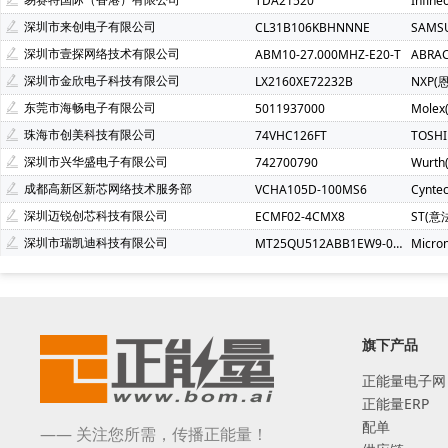
TDA21520
Infin
深圳市来创电子有限公司
CL31B106KBHNNNE
SAMS
深圳市壹探网络技术有限公司
ABM10-27.000MHZ-E20-T
ABRA
深圳市金欣电子科技有限公司
LX2160XE72232B
NXP(
东莞市海畅电子有限公司
5011937000
Molex
珠海市创美科技有限公司
74VHC126FT
TOSH
深圳市兴华盛电子有限公司
742700790
Wurt
成都高新区新芯网络技术服务部
VCHA105D-100MS6
Cynte
深圳迈锐创芯科技有限公司
ECMF02-4CMX8
ST(意
深圳市瑞凯迪科技有限公司
MT25QU512ABB1EW9-0SIT
Micro
旗下产品
正能量电子网
正能量ERP
配单
—— 关注您所需，传播正能量！