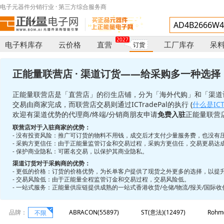
电子元器件分销行业 · 第三方综合服务商
2027
电子料库存
云价格
直营
工厂库存
呆
订货
店
正能量联营店 · 渠道订货——给采购多一种选择
正能量联营店是「直营店」的衍生店铺，分为「海外代购」和「渠道
交易由商家完成，而联营店交易则通过ICTradePal的执行 (
什么是ICTr
欢迎有渠道优势的代理商/终端/分销商朋友申请
免费入驻
正能量联营
联营店对于入驻商家的优势：
- 没有投资风险：推广可订货的物料不用钱，成交后才支付少量服务费，也没有
- 采购方更信任：由于正能量监管订金和交易过程，采购方更信任，交易更易达
- 保护商业隐私：可匿名交易，以保护其商业隐私。
渠道订货对于采购商的优势：
- 更低的价格：订货的价格优势，为长单客户提供了现货之外更多的选择，以提
- 交易风险低：由于正能量全程监管订金和交易过程，交易风险低。
- 一站式服务：正能量供应链提供成熟的一站式香港收货/仓储/物流/报关/国际
品牌：
ABRACON(55897)
ST(意法)(12497)
Rohm
不限