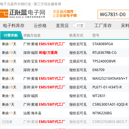
电子元器件分销行业 · 第三方综合服务商
电子料库存
云价格
直营店
工厂库存
呆
订货
付费求购
求购方信息
联系方式
型号
剩余
17
天
广州·黄埔
EMS/SMT代工厂
报价后可见
STA8089FGA
剩余
19
天
深圳·福田
终端/方案商
报价后可见
RTL8367RB-CG
剩余
10
天
深圳·宝安
EMS/SMT代工厂
交易后可见
TPS2400DBVR
剩余
2
天
深圳·龙华
报价后可见
EK6709
剩余
2
天
广州·黄埔
EMS/SMT代工厂
报价后可见
MAX25210ATAA9/V+T
剩余
18
天
苏州·吴中
EMS/SMT代工厂
报价后可见
PL671-01-H34TI-R
剩余
1
天
深圳·福田
报价后可见
MT2831
剩余
7
天
广州·黄埔
EMS/SMT代工厂
报价后可见
CSRG3001A01-IQQI-R
剩余
11
天
汕尾·海丰县
报价后可见
NT96226BG
已结束
广州·黄埔
EMS/SMT代工厂
报价后可见
CSRS3703B03-IBCE-T