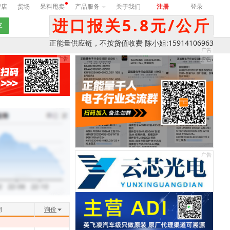
营店
货场
呆料甩卖
产品服务
关于我们
注册
登录
进口报关5.8元/公斤
正能量供应链，不按货值收费 陈小姐:15914106963
期
询价