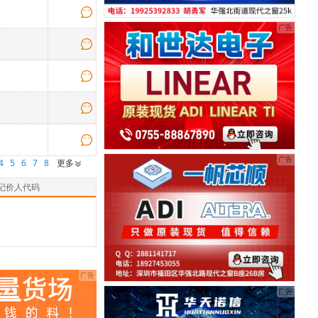
4
5
6
7
8
更多
记价人代码