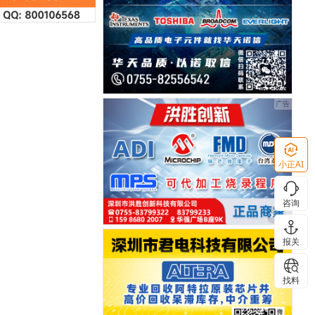
小正AI
咨询
报关
找料