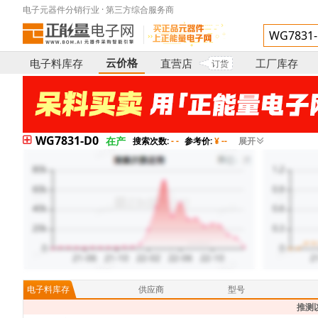
电子元器件分销行业 · 第三方综合服务商
云价格
电子料库存
直营店
工厂库存
订货
WG7831-D0
在产
搜索次数:
- -
参考价:
¥ --
展开
电子料库存
供应商
型号
推测