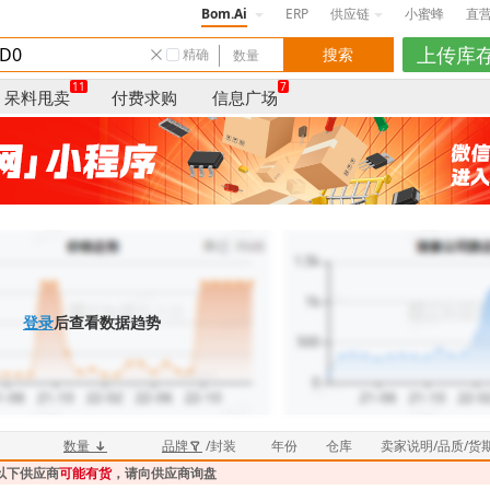
Bom.Ai
ERP
供应链
小蜜蜂
直
精确
11
7
呆料甩卖
付费求购
信息广场
登录
后查看数据趋势
数量
品牌
/封装
年份
仓库
卖家说明/品质/货
以下供应商
可能有货
，请向供应商询盘