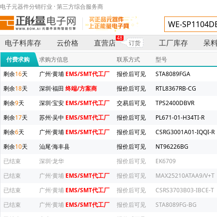
电子元器件分销行业 · 第三方综合服务商
48
电子料库存
云价格
直营店
工厂库存
呆
订货
付费求购
求购方信息
联系方式
型号
剩余
16
天
广州·黄埔
EMS/SMT代工厂
报价后可见
STA8089FGA
剩余
18
天
深圳·福田
终端/方案商
报价后可见
RTL8367RB-CG
剩余
9
天
深圳·宝安
EMS/SMT代工厂
交易后可见
TPS2400DBVR
剩余
17
天
苏州·吴中
EMS/SMT代工厂
报价后可见
PL671-01-H34TI-R
剩余
6
天
广州·黄埔
EMS/SMT代工厂
报价后可见
CSRG3001A01-IQQI-R
剩余
10
天
汕尾·海丰县
报价后可见
NT96226BG
已结束
深圳·龙华
报价后可见
EK6709
已结束
广州·黄埔
EMS/SMT代工厂
报价后可见
MAX25210ATAA9/V+T
已结束
广州·黄埔
EMS/SMT代工厂
报价后可见
CSRS3703B03-IBCE-T
已结束
广州·黄埔
EMS/SMT代工厂
报价后可见
STA8089FG-BG