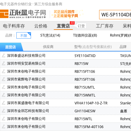
电子元器件分销行业 · 第三方综合服务商
48
电子料库存
云价格
直营店
工厂库存
呆
订货
品牌：
ST(意法)(14)
TI(德州仪器)(8)
Rohm(罗姆)(6
不限
ON(安森美)(1)
Panasonic(松下)(1)
Renesas(瑞萨)(1)
供应商
型号
(点击型号搜索比价)
品牌
鑫雁(1)
TASUND(泰盛达)(1)
ST(先科)(1)
深圳泰盛达科技有限公司
SYE1104TXD
TASU
深圳市明安贸易有限公司
RB715W
ST(先
深圳市来创电子有限公司
RB715FT106
Rohm
深圳市索辉电子有限公司
RB715FT106
Rohm
深圳市来创电子有限公司
RB715UMTL
Rohm
深圳市来创电子有限公司
RB715WMTL
Rohm
深圳市展盛微电子有限公司
VFHA1104P-10-Z-TR
Stanle
深圳市金圳芯科技有限公司
GH1104ESW
鑫雁
深圳市来创电子有限公司
RB715WTL
Rohm
深圳市来创电子有限公司
RB715FM-40T106
Rohm