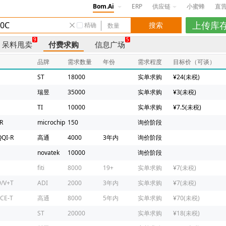
Bom.Ai
ERP
供应链
小蜜蜂
直
精确
9
5
呆料甩卖
付费求购
信息广场
品牌
需求数量
年份
需求程度
目标价（可谈）
ST
18000
实单求购
¥24(未税)
瑞昱
35000
实单求购
¥3(未税)
TI
10000
实单求购
¥7.5(未税)
R
microchip
150
询价阶段
QI-R
高通
4000
3年内
询价阶段
novatek
10000
询价阶段
fiti
8000
19+
实单求购
¥7(未税)
/V+T
ADI
2000
3年内
实单求购
¥7(未税)
CE-T
高通
8000
5年内
实单求购
¥70(未税)
ST
20000
实单求购
¥18(未税)