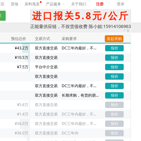
营店
货场
呆料甩卖
产品服务
关于我们
注册
登录
进口报关5.8元/公斤
正能量供应链，不按货值收费 陈小姐:15914106963
预估总价
交易方式
采购要求
发起求购
¥43.2万
双方直接交易
DC三年内最好，不同DC价格不一样
报价
¥10.5万
双方直接交易
报价
¥7.5万
平台中介交易
报价
双方直接交易
报价
双方直接交易
DC三年内最好，不同DC价格不一样
报价
双方直接交易
长期求购，有货的朋友请联系我吧
报价
¥5.6万
双方直接交易
报价
¥1.4万
双方直接交易
DC三年内最好，不同DC价格不一样
报价
¥56.0万
双方直接交易
DC三年内最好，不同DC价格不一样
报价
¥36.0万
双方直接交易
DC三年内
报价