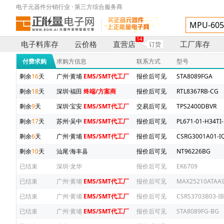
电子元器件分销行业 · 第三方综合服务商
14
电子料库存
云价格
直营店
工厂库存
订货
付费求购
求购方信息
联系方式
型号
剩余
16
天
广州·黄埔
EMS/SMT代工厂
报价后可见
STA8089FGA
剩余
18
天
深圳·福田
终端/方案商
报价后可见
RTL8367RB-CG
剩余
9
天
深圳·宝安
EMS/SMT代工厂
交易后可见
TPS2400DBVR
剩余
17
天
苏州·吴中
EMS/SMT代工厂
报价后可见
PL671-01-H34TI-
剩余
6
天
广州·黄埔
EMS/SMT代工厂
报价后可见
CSRG3001A01-IQ
剩余
10
天
汕尾·海丰县
报价后可见
NT96226BG
已结束
深圳·龙华
报价后可见
EK6709
已结束
广州·黄埔
EMS/SMT代工厂
报价后可见
MAX25210ATAA9
已结束
广州·黄埔
EMS/SMT代工厂
报价后可见
CSRS3703B03-IB
已结束
广州·黄埔
EMS/SMT代工厂
报价后可见
STA8089FG-BG