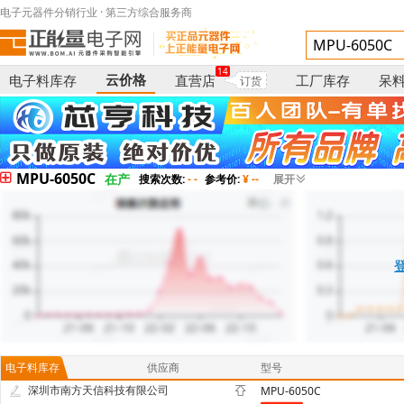
电子元器件分销行业 · 第三方综合服务商
14
云价格
电子料库存
直营店
工厂库存
呆
订货
MPU-6050C
在产
搜索次数:
- -
参考价:
¥ --
展开
电子料库存
供应商
型号
深圳市南方天信科技有限公司
MPU-6050C