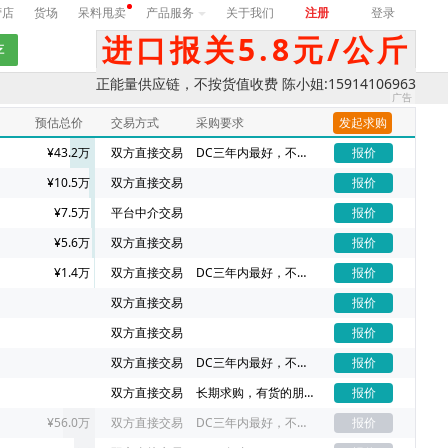
营店
货场
呆料甩卖
产品服务
关于我们
注册
登录
进口报关5.8元/公斤
正能量供应链，不按货值收费 陈小姐:15914106963
预估总价
交易方式
采购要求
发起求购
¥43.2万
双方直接交易
DC三年内最好，不同DC价格不一样
报价
¥10.5万
双方直接交易
报价
¥7.5万
平台中介交易
报价
¥5.6万
双方直接交易
报价
¥1.4万
双方直接交易
DC三年内最好，不同DC价格不一样
报价
双方直接交易
报价
双方直接交易
报价
双方直接交易
DC三年内最好，不同DC价格不一样
报价
双方直接交易
长期求购，有货的朋友请联系我吧
报价
¥56.0万
双方直接交易
DC三年内最好，不同DC价格不一样
报价