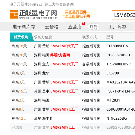
电子元器件分销行业 · 第三方综合服务商
7
电子料库存
云价格
直营店
工厂库存
订货
付费求购
求购方信息
联系方式
型号
剩余
18
天
广州·黄埔
EMS/SMT代工厂
报价后可见
STA8089FGA
剩余
20
天
深圳·福田
终端/方案商
报价后可见
RTL8367RB-CG
剩余
11
天
深圳·宝安
EMS/SMT代工厂
交易后可见
TPS2400DBVR
剩余
3
天
深圳·龙华
报价后可见
EK6709
剩余
3
天
广州·黄埔
EMS/SMT代工厂
报价后可见
MAX25210ATAA9
剩余
19
天
苏州·吴中
EMS/SMT代工厂
报价后可见
PL671-01-H34TI-
剩余
2
天
深圳·福田
报价后可见
MT2831
剩余
8
天
广州·黄埔
EMS/SMT代工厂
报价后可见
CSRG3001A01-IQ
剩余
12
天
汕尾·海丰县
报价后可见
NT96226BG
已结束
广州·黄埔
EMS/SMT代工厂
报价后可见
CSRS3703B03-IB