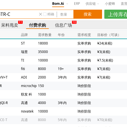
Bom.Ai
ERP
供应链
小蜜蜂
直
精确
11
10
呆料甩卖
付费求购
信息广场
品牌
需求数量
年份
需求程度
目标价（可谈）
ST
18000
实单求购
¥24(未税)
瑞昱
35000
实单求购
¥3(未税)
TI
10000
实单求购
¥7.5(未税)
fiti
8000
19+
实单求购
¥7(未税)
/V+T
ADI
2000
3年内
实单求购
¥7(未税)
R
microchip
150
询价阶段
联发 科
1000
询价阶段
QI-R
高通
4000
3年内
询价阶段
novatek
10000
询价阶段
CE-T
高通
8000
5年内
实单求购
¥70(未税)