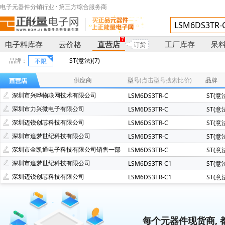
电子元器件分销行业 · 第三方综合服务商
7
电子料库存
云价格
直营店
工厂库存
呆
订货
品牌：
ST(意法)(7)
不限
供应商
型号
(点击型号搜索比价)
品牌
深圳市兴晔物联网技术有限公司
LSM6DS3TR-C
ST(意
深圳市力兴微电子有限公司
LSM6DS3TR-C
ST(意
深圳迈锐创芯科技有限公司
LSM6DS3TR-C
ST(意
深圳市追梦世纪科技有限公司
LSM6DS3TR-C
ST(意
深圳市金凯通电子科技有限公司销售一部
LSM6DS3TR-C
ST(意
深圳市追梦世纪科技有限公司
LSM6DS3TR-C1
ST(意
深圳迈锐创芯科技有限公司
LSM6DS3TR-C1
ST(意
每个元器件现货商, 