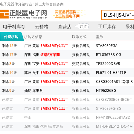
电子元器件分销行业 · 第三方综合服务商
电子料库存
云价格
直营店
工厂库存
呆
订货
付费求购
求购方信息
联系方式
型号
剩余
15
天
广州·黄埔
EMS/SMT代工厂
报价后可见
STA8089FGA
剩余
17
天
深圳·福田
终端/方案商
报价后可见
RTL8367RB-CG
剩余
8
天
深圳·宝安
EMS/SMT代工厂
交易后可见
TPS2400DBVR
剩余
16
天
苏州·吴中
EMS/SMT代工厂
报价后可见
PL671-01-H34TI-R
剩余
5
天
广州·黄埔
EMS/SMT代工厂
报价后可见
CSRG3001A01-IQQI-R
剩余
9
天
汕尾·海丰县
报价后可见
NT96226BG
已结束
广州·黄埔
EMS/SMT代工厂
报价后可见
CSRS3703B03-IBCE-T
已结束
广州·黄埔
EMS/SMT代工厂
报价后可见
STA8089FG-BG
已结束
中山
报价后可见
NFM18PC225B1A3D
已结束
深圳·福田
代理商/贸易商
报价后可见
MTFDHBL512TDQ-1AT