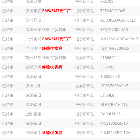
已结束
深圳·龙华
报价后可见
EK6709
已结束
深圳·宝安
EMS/SMT代工厂
报价后可见
TPS2400DBVR
已结束
苏州·昆山市
报价后可见
AD8302ARUZ-REEL7
已结束
深圳·宝安
代理商/贸易商
报价后可见
TPS7A7001DAR
已结束
广州·黄埔
EMS/SMT代工厂
报价后可见
MAX25210ATAA9/V+T
已结束
广州·南沙
终端/方案商
报价后可见
FS1404-3300-AS
已结束
苏州·姑苏
代理商/贸易商
交易后可见
2188692-1
已结束
深圳·光明
终端/方案商
报价后可见
PL84052
已结束
深圳·福田
报价后可见
1-829264-0
已结束
深圳·龙华
交易后可见
ADPA7006AEHZ
已结束
深圳·福田
报价后可见
CH60J3I
已结束
深圳·福田
报价后可见
GDQ2BFAA-CQ
已结束
上海·嘉定
报价后可见
FM33LE026
已结束
深圳·福田
报价后可见
MCS1802GS-10
已结束
成都·金牛
终端/方案商
报价后可见
KJB4824SBO-10A