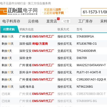
电子元器件分销行业 · 第三方综合服务商
9
电子料库存
云价格
直营店
工厂库存
呆
订货
付费求购
求购方信息
联系方式
型号
剩余
16
天
广州·黄埔
EMS/SMT代工厂
报价后可见
STA8089FGA
剩余
18
天
深圳·福田
终端/方案商
报价后可见
RTL8367RB-CG
剩余
9
天
深圳·宝安
EMS/SMT代工厂
交易后可见
TPS2400DBVR
剩余
1
天
深圳·龙华
报价后可见
EK6709
剩余
1
天
广州·黄埔
EMS/SMT代工厂
报价后可见
MAX25210ATAA9/V+T
剩余
17
天
苏州·吴中
EMS/SMT代工厂
报价后可见
PL671-01-H34TI-R
剩余
6
天
广州·黄埔
EMS/SMT代工厂
报价后可见
CSRG3001A01-IQQI-R
剩余
10
天
汕尾·海丰县
报价后可见
NT96226BG
已结束
广州·黄埔
EMS/SMT代工厂
报价后可见
CSRS3703B03-IBCE-T
已结束
广州·黄埔
EMS/SMT代工厂
报价后可见
STA8089FG-BG