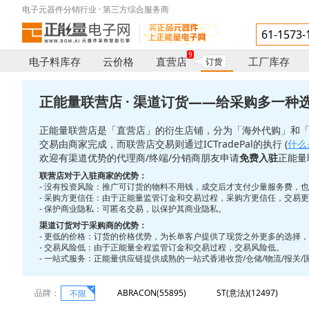
电子元器件分销行业 · 第三方综合服务商
9
电子料库存
云价格
直营店
工厂库存
订货
正能量联营店 · 渠道订货——给采购多一种
正能量联营店是「直营店」的衍生店铺，分为「海外代购」和
交易由商家完成，而联营店交易则通过ICTradePal的执行 (
什么是
欢迎有渠道优势的代理商/终端/分销商朋友申请
免费入驻
正能量
联营店对于入驻商家的优势：
- 没有投资风险：推广可订货的物料不用钱，成交后才支付少量服务费，
- 采购方更信任：由于正能量监管订金和交易过程，采购方更信任，交易
- 保护商业隐私：可匿名交易，以保护其商业隐私。
渠道订货对于采购商的优势：
- 更低的价格：订货的价格优势，为长单客户提供了现货之外更多的选择
- 交易风险低：由于正能量全程监管订金和交易过程，交易风险低。
- 一站式服务：正能量供应链提供成熟的一站式香港收货/仓储/物流/报关
品牌：
ABRACON(55895)
ST(意法)(12497)
不限