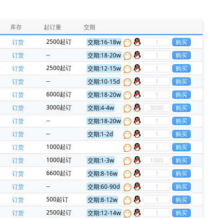
HARTING(浩亭)(229)
MURATA(村田)(229)
PADAUK(应广)(86)
INJOINIC(英集芯)(80)
库存
起订量
交期
RockChip(瑞芯微)(52)
Allwinner(全志)(51)
2500起订
订货
交期:16-18w
N(欧姆龙)(35)
XHSC(小华)(35)
--
订货
交期:18-20w
Everspin Technologies(23)
ON(安森美)(22)
前
2500起订
订货
交期:12-15w
0)
Panasonic(松下)(20)
--
订货
交期:10-15d
Micron(镁光)(17)
Harwin(14)
6000起订
订货
交期:18-20w
hips(锐骏半导体)(11)
FORESEE(江波龙)(11)
3000起订
订货
交期:4-4w
迈威)(7)
REALTEK(瑞昱)(7)
--
订货
交期:18-20w
ec(5)
TAIYO YUDEN(太诱)(5)
--
订货
交期:1-2d
Novosense(纳芯微)(4)
Zbit(恒烁)(4)
1000起订
订货
赛米控)(3)
TOREX(特瑞仕)(3)
1000起订
订货
交期:1-3w
国埃戈罗)(2)
CHIPLINK(芯联)(2)
6600起订
订货
交期:8-16w
(金升阳)(2)
Maxscend(卓胜微)(2)
--
订货
交期:60-90d
upplies & EMI Filters(2)
FH(风华)(2)
500起订
订货
交期:8-12w
XMT(长鑫存储)(2)
NISSHINBO(2)
2500起订
订货
交期:12-14w