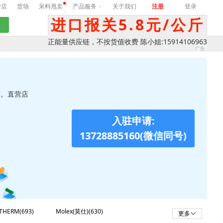
营店
货场
呆料甩卖
产品服务
关于我们
注册
登录
进口报关5.8元/公斤
正能量供应链，不按货值收费 陈小姐:15914106963
节。直营店
入驻申请:
13728885160(微信同号)
THERM(693)
Molex(莫仕)(630)
更多