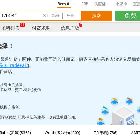
Bom.Ai
ERP
供应链
小蜜蜂
直
精确
11
7
呆料甩卖
付费求购
信息广场
选择！
「渠道订货」两种。正能量严选入驻商家，商家直接与采购方洽谈交易细
ICTradePal?
)。
联营店。
也没有压货风险。
更易达成，交易风险也更低。
，以提升毛利。
/国际收付款/开票/单证等服务，收费透明且低廉。
Rohm(罗姆)(5368)
Wurth(伍尔特)(4309)
TE(泰科)(786)
AME