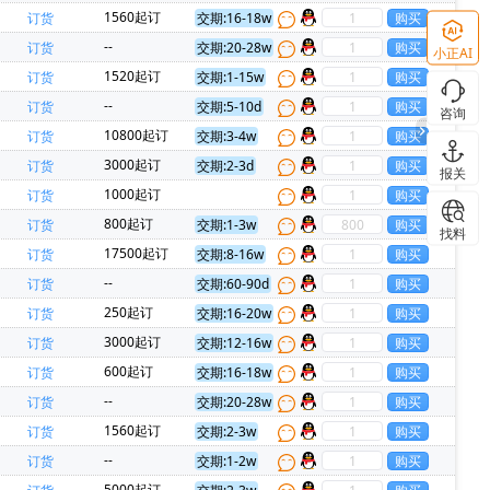
1)
BELLING(上海贝岭)(1)
1560起订
订货
交期:16-18w
Everest-semi(顺芯)(1)
ESMT(晶豪科)(1)
--
订货
交期:20-28w
小正AI
Lattice(莱迪斯)(1)
MACOM(1)
前
1520起订
订货
交期:1-15w
石)(1)
U-BLOX(优北罗)(1)
--
订货
交期:5-10d
咨询
eatek Micro(达晶微)(1)
TONTEK(台湾通泰)(1)
10800起订
订货
交期:3-4w
Chipanalog(川土微)(1)
KIOXIA(铠侠)(1)
3000起订
订货
交期:2-3d
报关
光国芯)(1)
HT(金誉)(1)
BOYA(博雅)(1)
1000起订
订货
800起订
订货
交期:1-3w
找料
17500起订
订货
交期:8-16w
--
订货
交期:60-90d
250起订
订货
交期:16-20w
3000起订
订货
交期:12-16w
600起订
订货
交期:16-18w
--
订货
交期:20-28w
前
1560起订
订货
交期:2-3w
--
订货
交期:1-2w
5000起订