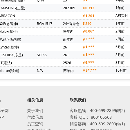
Infineon(英飞凌)
QFN
25+
$
1年前
SAMSUNG(三星)
202305
￥
0.312
API实时
ABRACON
-
￥
1.201
1年前
NXP(恩智浦)
BGA1517
24+香港仓
$
240
0.06*
2周前
Molex(莫仕)
三年内
￥
3.***
2周前
Wurth(伍尔特)
两年内
￥
1.***
6月前
Cyntec(乾坤)
26+
￥
1.***
3月前
TOSHIBA(东芝)
SOP-5
26+
￥
9.***
3月前
ST(意法)
2526+
￥
3*.***
10月前
Micron(镁光)
N/A
两年内
￥
品
相关信息
联系我们
电子网
关于我们
客服热线：400-699-2899(转2)
RP
付款信息
客服
QQ：
800106568
员工查询
销售咨询：400-699-2899(转1)