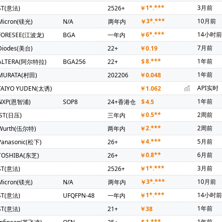
卑斯)(1)
AMS(艾迈斯)(1)
Atmel(爱特梅尔)(1)
Avago(安华高)(
1*.***
3月前
ST(意法)
2526+
￥
新)(1)
CAVIUM INC(1)
CREE(科锐)(1)
C&K Components(1)
3*.***
10月前
Micron(镁光)
N/A
两年内
￥
卡尔)(1)
IR(国际整流器)(1)
INTEL(英特尔)(1)
IXYS(艾赛斯)(1)
6*.***
14小时
FORESEE(江波龙)
BGA
一年内
￥
Phoenix(菲尼克斯)(1)
PULSE ELECTRONICS(1)
Rubycon(红宝
7月前
Diodes(美台)
22+
￥
0.19
ommScope Inc(1)
3L COILS(台湾三礼)(1)
SOC(赛元微)(1)
Cr
8.***
1年前
ALTERA(阿尔特拉)
BGA256
22+
$
1)
TEAPO(智宝)(1)
Anlogic(安路科技)(1)
HEXIN(禾芯微)(1)
1年前
MURATA(村田)
202206
￥
0.048
I(拓尔微)(1)
SHOU HAN(首韩)(1)
RYCHiP(蕊源)(1)
Unilc(紫
API实时
TAIYO YUDEN(太诱)
￥
1.062
1年前
NXP(恩智浦)
SOP8
24+香港仓
$
4.5
0.5**
2周前
JST(日压)
三年内
￥
2.***
2周前
Wurth(伍尔特)
两年内
￥
4.***
5月前
Panasonic(松下)
26+
￥
0.8**
6月前
TOSHIBA(东芝)
26+
￥
1*.***
3月前
ST(意法)
2526+
￥
3*.***
10月前
Micron(镁光)
N/A
两年内
￥
1*.***
14小时
ST(意法)
UFQFPN-48
一年内
￥
1年前
ST(意法)
21+
￥
38
1.***
1年前