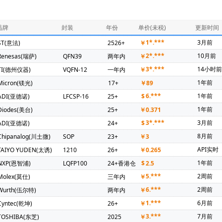
286)
ADI(亚德诺)(246)
PUYA(普冉)(241)
NXP(恩智浦)(231)
器)(126)
Mercury Electronic Ind Co Ltd(94)
Diodes(美台)(92)
品牌
封装
年份
单价(未税)
更新时间
坤)(69)
TDK(东电化)(67)
Maxim(美信)(57)
SIT(芯力特)(54)
1*.***
3月前
ST(意法)
2526+
￥
锦锐)(36)
Amphenol(安费诺)(35)
Microchip(微芯)(35)
OMRO
2*.***
10月前
Renesas(瑞萨)
QFN39
两年内
￥
amwha(三和电容器)(31)
KEMET(基美)(30)
HONGFA(宏发)(26)
3*.***
14小时
TI(德州仪器)
VQFN-12
一年内
￥
Nations(国民技术)(21)
Broadcom(博通)(20)
DIPTRONICS(圜达)(2
1年前
Micron(镁光)
17+
￥
89
ntelli(启英泰伦)(19)
3PEAK(思瑞浦)(18)
Hirose(广濑电机)(17)
6.***
1年前
ADI(亚德诺)
LFCSP-16
25+
$
X-Powers(芯智汇)(13)
Vishay(威世)(12)
TKD(泰晶)(12)
Ruic
1年前
Diodes(美台)
25+
￥
0.371
德)(9)
TGD(台湾固锝)(9)
SINEDEVICE(宇宏微)(8)
MARVELL(
3*.***
3月前
ADI(亚德诺)
24+
$
)(7)
ORIENTAL SEMI(东微)(7)
MAN YUE(万裕科技)(6)
Samt
8月前
Chipanalog(川土微)
SOP
23+
￥
3
Geehy(珠海极海)(5)
ALTERA(阿尔特拉)(4)
FUJI(富士电机)(4)
API实时
TAIYO YUDEN(太诱)
1210
26+
￥
0.265
)(3)
Qorvo(威讯联合)(3)
RICHTEK(台湾立锜)(3)
SEMIKRON(
1年前
NXP(恩智浦)
LQFP100
24+香港仓
$
2.5
联网)(3)
BYD(比亚迪)(3)
HDSC(华大半导体)(3)
ALLEGRO(美
5.***
2周前
Molex(莫仕)
三年内
￥
tek(方泰)(2)
KINETIC(芯凯)(2)
Littelfuse(力特)(2)
MORNSUN
6.***
2周前
Wurth(伍尔特)
两年内
￥
(2)
TXC(晶技)(2)
e2v technologies(2)
Astrodyne TDI Power S
1.***
6月前
Cyntec(乾坤)
26+
￥
m(台湾第一电阻)(2)
Joulwatt(杰华特)(2)
SOUTHCHIP(南芯)(2)
C
3.***
7月前
TOSHIBA(东芝)
2025
￥