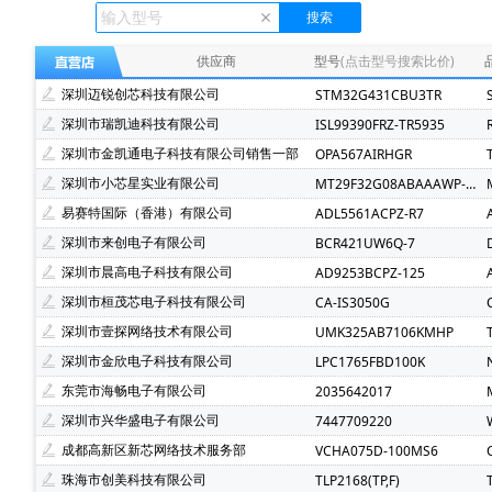
Ecliptek(507)
TOSHIBA(东芝)(400)
FMD(辉芒微)(
XLSEMI(芯龙)(185)
Renesas(瑞萨)(162)
TI(德州仪
供应商
型号
(点击型号搜索比价)
Mindmotion(灵动微)(71)
JST(日压)(70)
Cyntec(乾
深圳迈锐创芯科技有限公司
STM32G431CBU3TR
Infineon(英飞凌)(49)
Hisilicon(海思)(40)
Cachip(
深圳市瑞凯迪科技有限公司
ISL99390FRZ-TR5935
SGMICRO(圣邦微)(32)
Cypress(赛普拉斯)(31)
S
深圳市金凯通电子科技有限公司销售一部
OPA567AIRHGR
Brightking(台湾君耀)(22)
MotorComm(裕太微)(22)
深圳市小芯星实业有限公司
MT29F32G08ABAAAWP-ITZ:A
SILICON LABS(芯科)(20)
RUNIC(润石)(19)
Chipl
易赛特国际（香港）有限公司
ADL5561ACPZ-R7
LOWPOWER(微源半导体)(14)
HED(华大电子)(13)
深圳市来创电子有限公司
BCR421UW6Q-7
XILINX(赛灵思)(10)
Nuvoton(新唐)(9)
WALTER(华
深圳市晨高电子科技有限公司
AD9253BCPZ-125
SAMSUNG(三星)(7)
BERYL(绿宝石)(7)
GD(兆易创新
深圳市桓茂芯电子科技有限公司
CA-IS3050G
TDK-Lambda(5)
YXC(扬兴晶振)(5)
STE(松田)(5)
深圳市壹探网络技术有限公司
UMK325AB7106KMHP
AVX(京瓷)(3)
Wayon(上海维安)(3)
Maxlinear(迈凌
深圳市金欣电子科技有限公司
LPC1765FBD100K
SMC(桑德斯)(3)
HK(航顺)(3)
Chinamobile(中移物
东莞市海畅电子有限公司
2035642017
Dialog Semiconductor GmbH(2)
ECS Inc(2)
fang
深圳市兴华盛电子有限公司
7447709220
MPS(美国芯源)(2)
MCC(美微科)(2)
Nvidia(英伟达)
成都高新区新芯网络技术服务部
VCHA075D-100MS6
Nexperia(安世)(2)
RUIMENG(瑞盟)(2)
Firstoh
珠海市创美科技有限公司
TLP2168(TP,F)