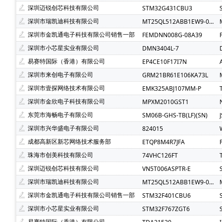
SCT(芯洲科技)(2)
AzureWave(海华)(1)
ALPS(阿尔
深圳迈锐创芯科技有限公司
STM32G431CBU3
Bourns(伯恩斯)(1)
COSMO(冠西)(1)
Chilisin(奇力
深圳市瑞凯迪科技有限公司
MT25QL512ABB1EW9-0SIT
FM(复旦微)(1)
FTDI(飞特帝亚)(1)
Freescale(飞思
深圳市金凯通电子科技有限公司销售一部
FEMDNN008G-08A39
MSTAR(晨星)(1)
Natlinear(南麟)(1)
PUI Audio(1)
深圳市小芯星实业有限公司
DMN3404L-7
AMP NETCONNECT(1)
Power Dynamics Inc(1)
C
易赛特国际（香港）有限公司
EP4CE10F17I7N
无锡紫光微(1)
Nsiway(纳芯威)(1)
xysemi(赛芯微)(
深圳市来创电子有限公司
GRM21BR61E106KA73L
BRIGHTEK(弘凯光电)(1)
Magn Tek(麦歌恩)(1)
TM
深圳市壹探网络技术有限公司
EMK325ABJ107MM-P
BUSSMANN(巴斯曼)(1)
深圳市金欣电子科技有限公司
MPXM2010GST1
东莞市海畅电子有限公司
SM06B-GHS-TB(LF)(SN)
深圳市兴华盛电子有限公司
824015
成都高新区新芯网络技术服务部
ETQP8M4R7JFA
珠海市创美科技有限公司
74VHC126FT
深圳迈锐创芯科技有限公司
VN5T006ASPTR-E
深圳市瑞凯迪科技有限公司
MT25QL512ABB1EW9-0SIT
深圳市金凯通电子科技有限公司销售一部
STM32F401CBU6
深圳市小芯星实业有限公司
STM32F767ZGT6
易赛特国际（香港）有限公司