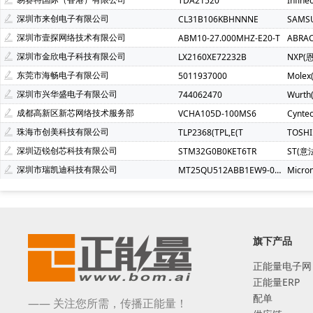
TDA21520
Infin
深圳市来创电子有限公司
CL31B106KBHNNNE
SAMS
深圳市壹探网络技术有限公司
ABM10-27.000MHZ-E20-T
ABRA
深圳市金欣电子科技有限公司
LX2160XE72232B
NXP(
东莞市海畅电子有限公司
5011937000
Molex
深圳市兴华盛电子有限公司
744062470
Wurt
成都高新区新芯网络技术服务部
VCHA105D-100MS6
Cynte
珠海市创美科技有限公司
TLP2368(TPL,E(T
TOSH
深圳迈锐创芯科技有限公司
STM32G0B0KET6TR
ST(意
深圳市瑞凯迪科技有限公司
MT25QU512ABB1EW9-0SIT
Micro
旗下产品
正能量电子网
正能量ERP
配单
—— 关注您所需，传播正能量！