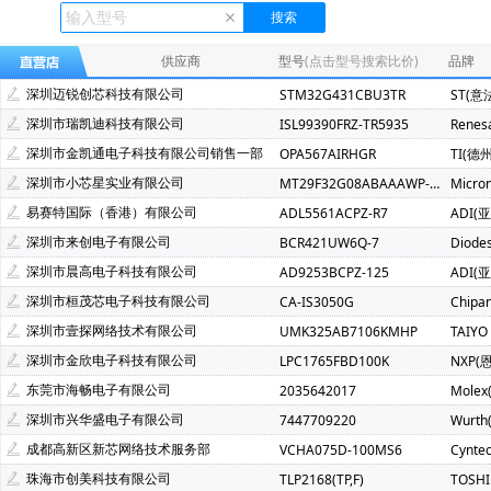
Ecliptek(507)
TOSHIBA(东芝)(400)
FMD(辉芒微)(286)
XLSEMI(芯龙)(185)
Renesas(瑞萨)(162)
TI(德州仪器)(1
供应商
型号
(点击型号搜索比价)
品牌
Mindmotion(灵动微)(71)
JST(日压)(70)
Cyntec(乾坤)(69
深圳迈锐创芯科技有限公司
STM32G431CBU3TR
ST(意
Infineon(英飞凌)(49)
Hisilicon(海思)(40)
Cachip(锦锐)(3
深圳市瑞凯迪科技有限公司
ISL99390FRZ-TR5935
Renes
SGMICRO(圣邦微)(32)
Cypress(赛普拉斯)(31)
Samwh
深圳市金凯通电子科技有限公司销售一部
OPA567AIRHGR
TI(德
Brightking(台湾君耀)(22)
MotorComm(裕太微)(21)
Na
深圳市小芯星实业有限公司
MT29F32G08ABAAAWP-ITZ:A
Micro
SILICON LABS(芯科)(20)
RUNIC(润石)(19)
Chiplntell
易赛特国际（香港）有限公司
ADL5561ACPZ-R7
ADI(
LOWPOWER(微源半导体)(14)
HED(华大电子)(13)
X-Po
深圳市来创电子有限公司
BCR421UW6Q-7
Diode
XILINX(赛灵思)(10)
Nuvoton(新唐)(9)
WALTER(华德)(9)
深圳市晨高电子科技有限公司
AD9253BCPZ-125
ADI(
SAMSUNG(三星)(7)
BERYL(绿宝石)(7)
GD(兆易创新)(7)
深圳市桓茂芯电子科技有限公司
CA-IS3050G
Chipa
TDK-Lambda(5)
YXC(扬兴晶振)(5)
STE(松田)(5)
深圳市壹探网络技术有限公司
UMK325AB7106KMHP
TAIYO
AVX(京瓷)(3)
Wayon(上海维安)(3)
Maxlinear(迈凌)(3)
深圳市金欣电子科技有限公司
LPC1765FBD100K
NXP(
SMC(桑德斯)(3)
HK(航顺)(3)
Chinamobile(中移物联网)(
东莞市海畅电子有限公司
2035642017
Molex
Dialog Semiconductor GmbH(2)
ECS Inc(2)
fangtek(方
深圳市兴华盛电子有限公司
7447709220
Wurt
MPS(美国芯源)(2)
MCC(美微科)(2)
Nvidia(英伟达)(2)
成都高新区新芯网络技术服务部
VCHA075D-100MS6
Cynte
Nexperia(安世)(2)
RUIMENG(瑞盟)(2)
Firstohm(台湾第
珠海市创美科技有限公司
TLP2168(TP,F)
TOSH