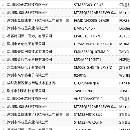
SCT(芯洲科技)(2)
AzureWave(海华)(1)
ALPS(阿尔卑斯)(
深圳迈锐创芯科技有限公司
STM32G431CBU3
ST(意
Bourns(伯恩斯)(1)
COSMO(冠西)(1)
Chilisin(奇力新)(1)
深圳市瑞凯迪科技有限公司
MT25QL512ABB1EW9-0SIT
Micro
FM(复旦微)(1)
FTDI(飞特帝亚)(1)
Freescale(飞思卡尔)(1
深圳市金凯通电子科技有限公司销售一部
FEMDNN008G-08A39
FORE
MSTAR(晨星)(1)
Natlinear(南麟)(1)
PUI Audio(1)
深圳市小芯星实业有限公司
DMN3404L-7
Diode
AMP NETCONNECT(1)
Power Dynamics Inc(1)
CommSc
易赛特国际（香港）有限公司
EP4CE10F17I7N
ALTE
无锡紫光微(1)
Nsiway(纳芯威)(1)
xysemi(赛芯微)(1)
深圳市来创电子有限公司
GRM21BR61E106KA73L
MURA
BRIGHTEK(弘凯光电)(1)
Magn Tek(麦歌恩)(1)
TMI(拓尔
深圳市壹探网络技术有限公司
EMK325ABJ107MM-P
TAIYO
BUSSMANN(巴斯曼)(1)
深圳市金欣电子科技有限公司
MPXM2010GST1
NXP(
东莞市海畅电子有限公司
SM06B-GHS-TB(LF)(SN)
JST(日
深圳市兴华盛电子有限公司
824015
Wurt
成都高新区新芯网络技术服务部
ETQP8M4R7JFA
Panas
珠海市创美科技有限公司
74VHC126FT
TOSH
深圳迈锐创芯科技有限公司
VN5T006ASPTR-E
ST(意
深圳市瑞凯迪科技有限公司
MT25QL512ABB1EW9-0SIT
Micro
深圳市金凯通电子科技有限公司销售一部
STM32F401CBU6
ST(意
深圳市小芯星实业有限公司
STM32F767ZGT6
ST(意
易赛特国际（香港）有限公司