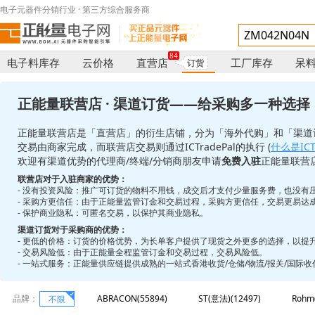
电子元器件分销行业 · 第三方综合服务商
84
电子料库存
云价格
直营店
工厂库存
呆
订货
正能量联营店 · 渠道订货——给采购多一种选择
正能量联营店是「直营店」的衍生店铺，分为「海外代购」和「渠道
交易由商家完成，而联营店交易则通过ICTradePal的执行 (
什么是ICTr
欢迎有渠道优势的代理商/终端/分销商朋友申请
免费入驻
正能量联营
联营店对于入驻商家的优势：
- 没有投资风险：推广可订货的物料不用钱，成交后才支付少量服务费，也没有
- 采购方更信任：由于正能量监管订金和交易过程，采购方更信任，交易更易达
- 保护商业隐私：可匿名交易，以保护其商业隐私。
渠道订货对于采购商的优势：
- 更低的价格：订货的价格优势，为长单客户提供了现货之外更多的选择，以提
- 交易风险低：由于正能量全程监管订金和交易过程，交易风险低。
- 一站式服务：正能量供应链提供成熟的一站式香港收货/仓储/物流/报关/国际
品牌：
ABRACON(55894)
ST(意法)(12497)
Rohm
不限