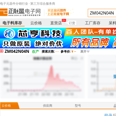
电子元器件分销行业 · 第三方综合服务商
84
电子料库存
云价格
直营店
工厂库存
呆
订货
ZM042N04N
在产
搜索次数:
- -
参考价:
¥ --
展开
云价格
供应商
型号
登录