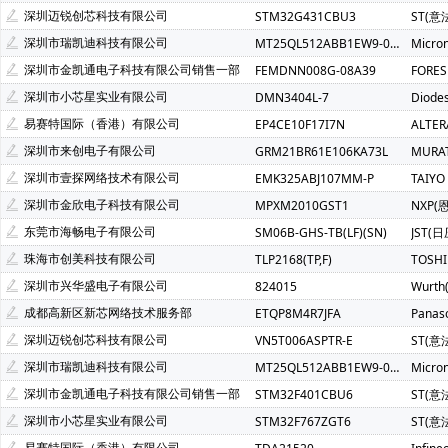
Atmel(爱特梅尔)(1)
Avago(安华高)(1)
BELLING(上海贝岭
深圳迈锐创芯科技有限公司
STM32G431CBU3
ST(意
C&K Components(1)
Everest-semi(顺芯)(1)
ESMT(晶豪
深圳市瑞凯迪科技有限公司
MT25QL512ABB1EW9-0SIT
Micro
INTEL(英特尔)(1)
IXYS(艾赛斯)(1)
Lattice(莱迪斯)(1)
深圳市金凯通电子科技有限公司销售一部
FEMDNN008G-08A39
FORE
PULSE ELECTRONICS(1)
Rubycon(红宝石)(1)
U-BLOX(
深圳市小芯星实业有限公司
DMN3404L-7
Diode
SOC(赛元微)(1)
Createk Micro(达晶微)(1)
TONTEK(台湾
易赛特国际（香港）有限公司
EP4CE10F17I7N
ALTE
Anlogic(安路科技)(1)
HEXIN(禾芯微)(1)
Chipanalog(川
深圳市来创电子有限公司
GRM21BR61E106KA73L
MURA
SHOU HAN(首韩)(1)
RYCHiP(蕊源)(1)
Unilc(紫光国芯)(1
深圳市壹探网络技术有限公司
EMK325ABJ107MM-P
TAIYO
深圳市金欣电子科技有限公司
MPXM2010GST1
NXP(
东莞市海畅电子有限公司
SM06B-GHS-TB(LF)(SN)
JST(日
珠海市创美科技有限公司
TLP2168(TP,F)
TOSH
深圳市兴华盛电子有限公司
824015
Wurt
成都高新区新芯网络技术服务部
ETQP8M4R7JFA
Panas
深圳迈锐创芯科技有限公司
VN5T006ASPTR-E
ST(意
深圳市瑞凯迪科技有限公司
MT25QL512ABB1EW9-0SIT
Micro
深圳市金凯通电子科技有限公司销售一部
STM32F401CBU6
ST(意
深圳市小芯星实业有限公司
STM32F767ZGT6
ST(意
易赛特国际（香港）有限公司