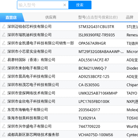
Ecliptek(507)
TOSHIBA(东芝)(400)
FMD(辉芒微)(286)
XLSEMI(芯龙)(185)
Renesas(瑞萨)(162)
TI(德州仪器)(1
供应商
型号
(点击型号搜索比价)
品牌
Mindmotion(灵动微)(72)
JST(日压)(70)
Cyntec(乾坤)(69
深圳迈锐创芯科技有限公司
STM32G431CBU3TR
ST(意
Infineon(英飞凌)(49)
Hisilicon(海思)(40)
Cachip(锦锐)(3
深圳市瑞凯迪科技有限公司
ISL99390FRZ-TR5935
Renes
SGMICRO(圣邦微)(34)
Cypress(赛普拉斯)(31)
Samwh
深圳市金凯通电子科技有限公司销售一部
OPA567AIRHGR
TI(德
Brightking(台湾君耀)(22)
MotorComm(裕太微)(22)
Na
深圳市小芯星实业有限公司
MT29F32G08ABAAAWP-ITZ:A
Micro
SILICON LABS(芯科)(20)
RUNIC(润石)(19)
Chiplntell
易赛特国际（香港）有限公司
ADL5561ACPZ-R7
ADI(
LOWPOWER(微源半导体)(14)
HED(华大电子)(13)
X-Po
深圳市来创电子有限公司
BCR421UW6Q-7
Diode
XILINX(赛灵思)(10)
Nuvoton(新唐)(9)
WALTER(华德)(9)
深圳市晨高电子科技有限公司
AD9253BCPZ-125
ADI(
SAMSUNG(三星)(7)
BERYL(绿宝石)(7)
ORIENTAL SEMI
深圳市桓茂芯电子科技有限公司
CA-IS3050G
Chipa
YXC(扬兴晶振)(5)
STE(松田)(5)
Geehy(珠海极海)(5)
深圳市壹探网络技术有限公司
UMK325AB7106KMHP
TAIYO
Wayon(上海维安)(3)
Maxlinear(迈凌)(3)
Qorvo(威讯联合
深圳市金欣电子科技有限公司
LPC1765FBD100K
NXP(
Chinamobile(中移物联网)(3)
BYD(比亚迪)(3)
HDSC(华
东莞市海畅电子有限公司
2035642017
Molex
fangtek(方泰)(2)
KINETIC(芯凯)(2)
Littelfuse(力特)(2)
珠海市创美科技有限公司
TLX9291A
TOSH
TXC(晶技)(2)
e2v technologies(2)
Astrodyne TDI Power
深圳市兴华盛电子有限公司
7447709220
Wurt
Joulwatt(杰华特)(2)
SOUTHCHIP(南芯)(2)
CXMT(长鑫存储
成都高新区新芯网络技术服务部
VCHA075D-100MS6
Cynte