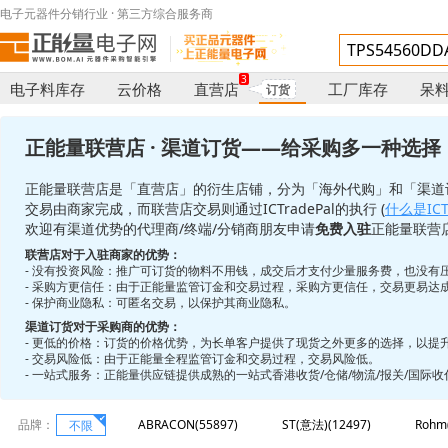
电子元器件分销行业 · 第三方综合服务商
3
电子料库存
云价格
直营店
工厂库存
呆
订货
正能量联营店 · 渠道订货——给采购多一种选择
正能量联营店是「直营店」的衍生店铺，分为「海外代购」和「渠道
交易由商家完成，而联营店交易则通过ICTradePal的执行 (
什么是ICTr
欢迎有渠道优势的代理商/终端/分销商朋友申请
免费入驻
正能量联营
联营店对于入驻商家的优势：
- 没有投资风险：推广可订货的物料不用钱，成交后才支付少量服务费，也没有
- 采购方更信任：由于正能量监管订金和交易过程，采购方更信任，交易更易达
- 保护商业隐私：可匿名交易，以保护其商业隐私。
渠道订货对于采购商的优势：
- 更低的价格：订货的价格优势，为长单客户提供了现货之外更多的选择，以提
- 交易风险低：由于正能量全程监管订金和交易过程，交易风险低。
- 一站式服务：正能量供应链提供成熟的一站式香港收货/仓储/物流/报关/国际
品牌：
ABRACON(55897)
ST(意法)(12497)
Rohm
不限