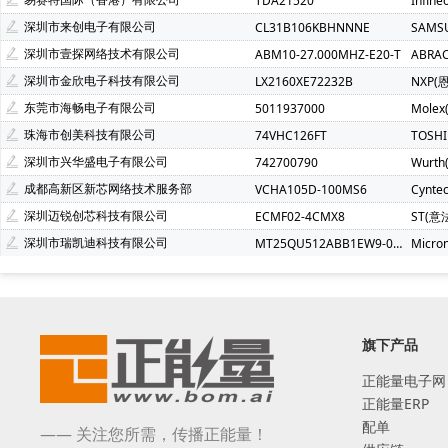
TDA21520
Infin
深圳市来创电子有限公司
CL31B106KBHNNNE
SAMS
深圳市壹探网络技术有限公司
ABM10-27.000MHZ-E20-T
ABRA
深圳市金欣电子科技有限公司
LX2160XE72232B
NXP(
东莞市海畅电子有限公司
5011937000
Molex
珠海市创美科技有限公司
74VHC126FT
TOSH
深圳市兴华盛电子有限公司
742700790
Wurt
成都高新区新芯网络技术服务部
VCHA105D-100MS6
Cynte
深圳迈锐创芯科技有限公司
ECMF02-4CMX8
ST(意
深圳市瑞凯迪科技有限公司
MT25QU512ABB1EW9-0SIT
Micro
旗下产品
正能量电子网
正能量ERP
配单
—— 关注您所需，传播正能量！