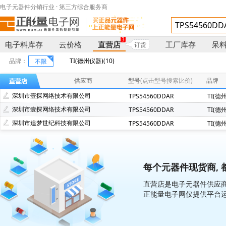
电子元器件分销行业 · 第三方综合服务商
3
电子料库存
云价格
直营店
工厂库存
呆
订货
品牌：
TI(德州仪器)(10)
不限
供应商
型号
(点击型号搜索比价)
品牌
深圳市壹探网络技术有限公司
TPS54560DDAR
TI(德
深圳市壹探网络技术有限公司
TPS54560DDAR
TI(德
深圳市追梦世纪科技有限公司
TPS54560DDAR
TI(德
每个元器件现货商, 
直营店是电子元器件供应商
正能量电子网仅提供平台