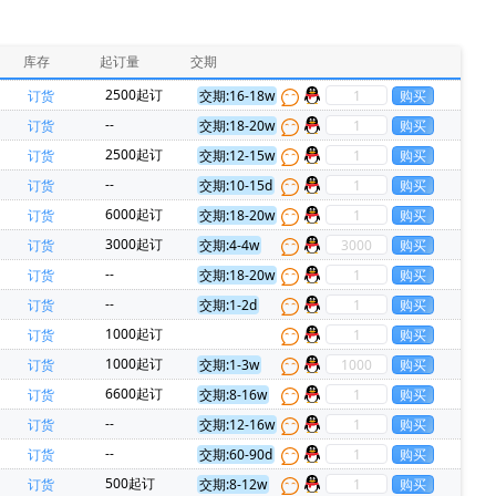
HARTING(浩亭)(229)
MURATA(村田)(229)
PADAUK(应广)(86)
INJOINIC(英集芯)(80)
库存
起订量
交期
RockChip(瑞芯微)(54)
Allwinner(全志)(51)
2500起订
订货
交期:16-18w
N(欧姆龙)(35)
XHSC(小华)(35)
--
订货
交期:18-20w
Everspin Technologies(23)
ON(安森美)(22)
2500起订
订货
交期:12-15w
0)
Panasonic(松下)(20)
--
订货
交期:10-15d
Micron(镁光)(17)
Harwin(14)
6000起订
订货
交期:18-20w
hips(锐骏半导体)(11)
FORESEE(江波龙)(11)
3000起订
订货
交期:4-4w
)(8)
MARVELL(迈威)(7)
REALTEK(瑞昱)(7)
--
订货
交期:18-20w
DEN(太诱)(5)
TDK-Lambda(5)
--
订货
交期:1-2d
(4)
Zbit(恒烁)(4)
AVX(京瓷)(3)
1000起订
订货
REX(特瑞仕)(3)
SMC(桑德斯)(3)
HK(航顺)(3)
1000起订
订货
交期:1-3w
Dialog Semiconductor GmbH(2)
ECS Inc(2)
6600起订
订货
交期:8-16w
源)(2)
MCC(美微科)(2)
Nvidia(英伟达)(2)
--
订货
交期:12-16w
RUIMENG(瑞盟)(2)
Firstohm(台湾第一电阻)(2)
--
订货
交期:60-90d
华)(1)
ALPS(阿尔卑斯)(1)
AMS(艾迈斯)(1)
500起订
订货
交期:8-12w