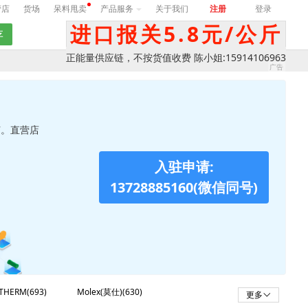
营店
货场
呆料甩卖
产品服务
关于我们
注册
登录
进口报关5.8元/公斤
正能量供应链，不按货值收费 陈小姐:15914106963
节。直营店
入驻申请:
13728885160(微信同号)
THERM(693)
Molex(莫仕)(630)
更多