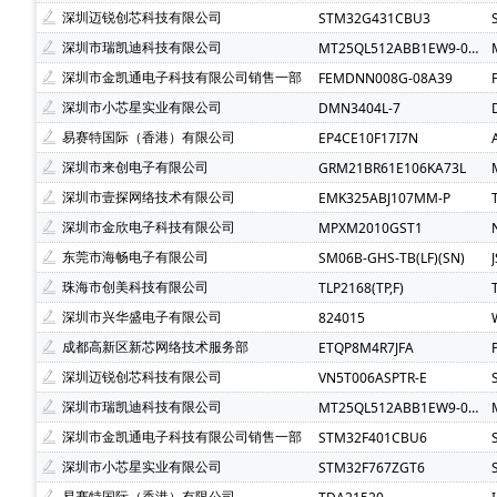
Atmel(爱特梅尔)(1)
Avago(安华高)(1)
BELLING(
深圳迈锐创芯科技有限公司
STM32G431CBU3
C&K Components(1)
Everest-semi(顺芯)(1)
ESM
深圳市瑞凯迪科技有限公司
MT25QL512ABB1EW9-0SIT
INTEL(英特尔)(1)
IXYS(艾赛斯)(1)
Lattice(莱迪斯)(
深圳市金凯通电子科技有限公司销售一部
FEMDNN008G-08A39
PULSE ELECTRONICS(1)
Rubycon(红宝石)(1)
U-
深圳市小芯星实业有限公司
DMN3404L-7
SOC(赛元微)(1)
Createk Micro(达晶微)(1)
TONTE
易赛特国际（香港）有限公司
EP4CE10F17I7N
Anlogic(安路科技)(1)
HEXIN(禾芯微)(1)
Chipana
深圳市来创电子有限公司
GRM21BR61E106KA73L
SHOU HAN(首韩)(1)
RYCHiP(蕊源)(1)
Unilc(紫光
深圳市壹探网络技术有限公司
EMK325ABJ107MM-P
深圳市金欣电子科技有限公司
MPXM2010GST1
东莞市海畅电子有限公司
SM06B-GHS-TB(LF)(SN)
珠海市创美科技有限公司
TLP2168(TP,F)
深圳市兴华盛电子有限公司
824015
成都高新区新芯网络技术服务部
ETQP8M4R7JFA
深圳迈锐创芯科技有限公司
VN5T006ASPTR-E
深圳市瑞凯迪科技有限公司
MT25QL512ABB1EW9-0SIT
深圳市金凯通电子科技有限公司销售一部
STM32F401CBU6
深圳市小芯星实业有限公司
STM32F767ZGT6
易赛特国际（香港）有限公司