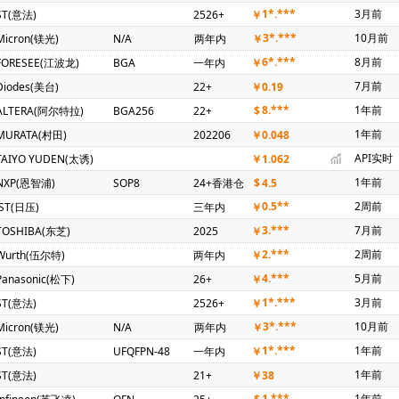
上海贝岭)(1)
Bourns(伯恩斯)(1)
COSMO(冠西)(1)
Chilisin(奇
1*.***
3月前
ST(意法)
2526+
￥
T(晶豪科)(1)
FM(复旦微)(1)
FTDI(飞特帝亚)(1)
Freescale(飞
3*.***
10月前
Micron(镁光)
N/A
两年内
￥
1)
MACOM(1)
MSTAR(晨星)(1)
Natlinear(南麟)(1)
PU
6*.***
8月前
FORESEE(江波龙)
BGA
一年内
￥
BLOX(优北罗)(1)
AMP NETCONNECT(1)
Power Dynamics Inc(1)
7月前
Diodes(美台)
22+
￥
0.19
K(台湾通泰)(1)
无锡紫光微(1)
Nsiway(纳芯威)(1)
xysemi(赛芯
8.***
1年前
ALTERA(阿尔特拉)
BGA256
22+
$
log(川土微)(1)
KIOXIA(铠侠)(1)
BRIGHTEK(弘凯光电)(1)
Magn
1年前
MURATA(村田)
202206
￥
0.048
国芯)(1)
HT(金誉)(1)
BOYA(博雅)(1)
BUSSMANN(巴斯曼)(1)
API实时
TAIYO YUDEN(太诱)
￥
1.062
1年前
NXP(恩智浦)
SOP8
24+香港仓
$
4.5
0.5**
2周前
JST(日压)
三年内
￥
3.***
7月前
TOSHIBA(东芝)
2025
￥
2.***
2周前
Wurth(伍尔特)
两年内
￥
4.***
5月前
Panasonic(松下)
26+
￥
1*.***
3月前
ST(意法)
2526+
￥
3*.***
10月前
Micron(镁光)
N/A
两年内
￥
1*.***
1年前
ST(意法)
UFQFPN-48
一年内
￥
1年前
ST(意法)
21+
￥
38
1.***
1年前