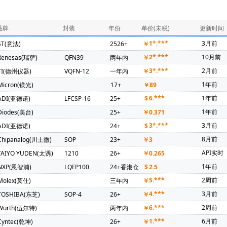
286)
ADI(亚德诺)(246)
PUYA(普冉)(241)
NXP(恩智浦)(231)
器)(126)
Mercury Electronic Ind Co Ltd(94)
Diodes(美台)(92)
品牌
封装
年份
单价(未税)
更新时间
坤)(69)
TDK(东电化)(67)
Maxim(美信)(57)
SIT(芯力特)(55)
1*.***
3月前
ST(意法)
2526+
￥
锦锐)(36)
Amphenol(安费诺)(35)
Microchip(微芯)(35)
OMRO
2*.***
10月前
Renesas(瑞萨)
QFN39
两年内
￥
amwha(三和电容器)(31)
KEMET(基美)(30)
HONGFA(宏发)(26)
3*.***
2月前
TI(德州仪器)
VQFN-12
一年内
￥
Nations(国民技术)(21)
Broadcom(博通)(20)
DIPTRONICS(圜达)(2
1年前
Micron(镁光)
17+
￥
89
ntelli(启英泰伦)(19)
3PEAK(思瑞浦)(18)
Hirose(广濑电机)(17)
6.***
1年前
ADI(亚德诺)
LFCSP-16
25+
$
X-Powers(芯智汇)(13)
Vishay(威世)(12)
TKD(泰晶)(12)
Ruic
1年前
Diodes(美台)
25+
￥
0.371
德)(9)
TGD(台湾固锝)(9)
GD(兆易创新)(8)
SINEDEVICE(宇宏微
3*.***
3月前
ADI(亚德诺)
24+
$
 SEMI(东微)(7)
MAN YUE(万裕科技)(6)
Samtec(5)
TAIYO YU
8月前
Chipanalog(川土微)
SOP
23+
￥
3
5)
ALTERA(阿尔特拉)(4)
FUJI(富士电机)(4)
Novosense(纳芯微)
API实时
TAIYO YUDEN(太诱)
1210
26+
￥
0.265
威讯联合)(3)
RICHTEK(台湾立锜)(3)
SEMIKRON(赛米控)(3)
TO
1年前
NXP(恩智浦)
LQFP100
24+香港仓
$
2.5
SC(华大半导体)(3)
ALLEGRO(美国埃戈罗)(2)
CHIPLINK(芯联)(2)
5.***
2周前
Molex(莫仕)
三年内
￥
)(2)
MORNSUN(金升阳)(2)
Maxscend(卓胜微)(2)
MPS(美国芯
4.***
3月前
TOSHIBA(东芝)
SOP-4
26+
￥
Power Supplies & EMI Filters(2)
FH(风华)(2)
Nexperia(安世)(2)
6.***
2周前
Wurth(伍尔特)
两年内
￥
长鑫存储)(2)
NISSHINBO(2)
SCT(芯洲科技)(2)
AzureWave(海
1.***
6月前
Cyntec(乾坤)
26+
￥