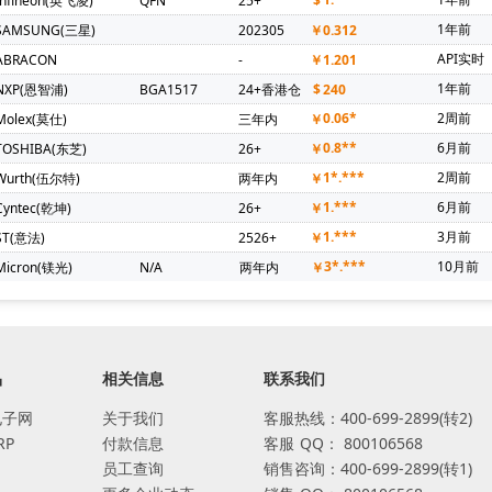
Infineon(英飞凌)
QFN
25+
$
1年前
SAMSUNG(三星)
202305
￥
0.312
API实时
ABRACON
-
￥
1.201
1年前
NXP(恩智浦)
BGA1517
24+香港仓
$
240
0.06*
2周前
Molex(莫仕)
三年内
￥
0.8**
6月前
TOSHIBA(东芝)
26+
￥
1*.***
2周前
Wurth(伍尔特)
两年内
￥
1.***
6月前
Cyntec(乾坤)
26+
￥
1.***
3月前
ST(意法)
2526+
￥
3*.***
10月前
Micron(镁光)
N/A
两年内
￥
品
相关信息
联系我们
电子网
关于我们
客服热线：400-699-2899(转2)
RP
付款信息
客服
QQ：
800106568
员工查询
销售咨询：400-699-2899(转1)