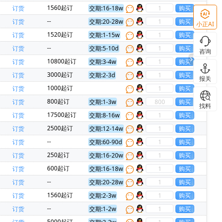
力新)(1)
CAVIUM INC(1)
CREE(科锐)(1)
1560起订
订货
交期:16-18w
思卡尔)(1)
IR(国际整流器)(1)
--
订货
交期:20-28w
小正AI
I Audio(1)
Phoenix(菲尼克斯)(1)
1520起订
订货
交期:1-15w
CommScope Inc(1)
3L COILS(台湾三礼)(1)
--
订货
交期:5-10d
咨询
微)(1)
TEAPO(智宝)(1)
10800起订
订货
交期:3-4w
 Tek(麦歌恩)(1)
TMI(拓尔微)(1)
3000起订
订货
交期:2-3d
报关
1000起订
订货
800起订
订货
交期:1-3w
找料
17500起订
订货
交期:8-16w
2500起订
订货
交期:12-14w
--
订货
交期:60-90d
250起订
订货
交期:16-20w
600起订
订货
交期:16-18w
--
订货
交期:20-28w
1560起订
订货
交期:2-3w
--
订货
交期:1-2w
5000起订