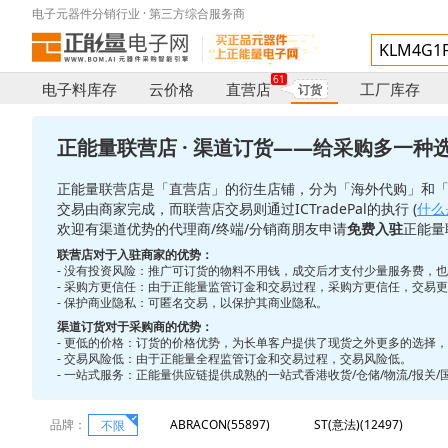
电子元器件分销行业 · 第三方综合服务商
61
电子料库存
云价格
直营店
工厂库存
订货
正能量联营店 · 渠道订货——给采购多一种
正能量联营店是「直营店」的衍生店铺，分为「海外代购」和
交易由商家完成，而联营店交易则通过ICTradePal的执行 (
什么是
欢迎有渠道优势的代理商/终端/分销商朋友申请
免费入驻
正能量
联营店对于入驻商家的优势：
- 没有投资风险：推广可订货的物料不用钱，成交后才支付少量服务费，
- 采购方更信任：由于正能量监管订金和交易过程，采购方更信任，交易
- 保护商业隐私：可匿名交易，以保护其商业隐私。
渠道订货对于采购商的优势：
- 更低的价格：订货的价格优势，为长单客户提供了现货之外更多的选择
- 交易风险低：由于正能量全程监管订金和交易过程，交易风险低。
- 一站式服务：正能量供应链提供成熟的一站式香港收货/仓储/物流/报关
品牌：
ABRACON(55897)
ST(意法)(12497)
不限