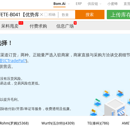
Bom.Ai
ERP
供应链
小蜜蜂
直
精确
11
9
呆料甩卖
付费求购
信息广场
选择！
「渠道订货」两种。正能量严选入驻商家，商家直接与采购方洽谈交易细
ICTradePal?
)。
联营店。
也没有压货风险。
更易达成，交易风险也更低。
，以提升毛利。
/国际收付款/开票/单证等服务，收费透明且低廉。
Rohm(罗姆)(5368)
Wurth(伍尔特)(4309)
TE(泰科)(786)
AME