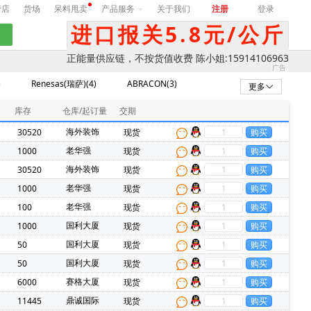
营店
货场
呆料甩卖
产品服务
关于我们
注册
登录
进口报关5.8元/公斤
正能量供应链，不按货值收费 陈小姐:15914106963
)
Renesas(瑞萨)(4)
ABRACON(3)
更多
库存
仓库/起订量
交期
海外装饰
30520
现货
老华强
1000
现货
海外装饰
30520
现货
老华强
1000
现货
老华强
100
现货
国利大厦
1000
现货
国利大厦
50
现货
国利大厦
50
现货
赛格大厦
6000
现货
鼎诚国际
11445
现货