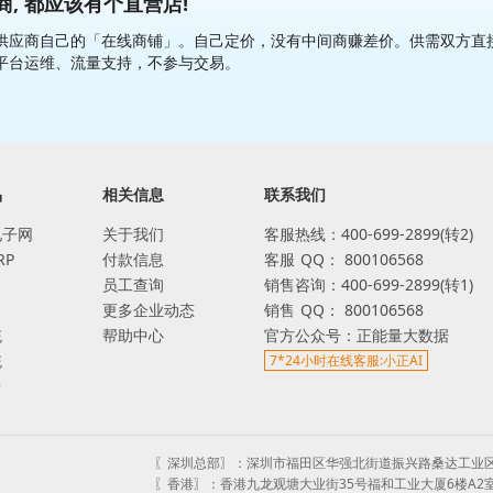
, 都应该有个直营店!
应商自己的「在线商铺」。自己定价，没有中间商赚差价。供需双方直接交易
平台运维、流量支持，不参与交易。
品
相关信息
联系我们
电子网
关于我们
客服热线：400-699-2899(转2)
RP
付款信息
客服
QQ：
800106568
员工查询
销售咨询：400-699-2899(转1)
更多企业动态
销售
QQ：
800106568
统
帮助中心
官方公众号：正能量大数据
统
7*24小时在线客服:小正AI
台
〖深圳总部〗：
深圳市福田区华强北街道振兴路桑达工业区
〖香港〗：
香港九龙观塘大业街35号福和工业大厦6楼A2室 ADDRESS : A