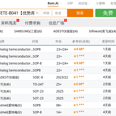
Bom.Ai
ERP
供应链
小蜜蜂
直
精确
9
8
呆料甩卖
付费求购
信息广场
6)
SAMSUNG(三星)(6)
ADESTO(领迎)(4)
Infineon(英飞凌)(4
Microchip(微芯)(1)
Qualcomm(高通)(1)
SPANSION(飞索)(1)
品牌
封装
年份
参考价(未税)
更新时间
0.08*
1天前
Dialog Semiconductor GmbH
SOP8
23+/24+
￥
1.***
4天前
Dialog Semiconductor GmbH
SOP
22+
￥
0.08*
1天前
Dialog Semiconductor GmbH
SOP-8
23+/24+
￥
1.***
4天前
Dialog Semiconductor GmbH
SOP8
22+
￥
1.***
4天前
ADESTO(领迎)
SOIC-8
2023/22
￥
0.09*
2月前
ST(先科)
TO-247
25+
￥
1.***
2月前
ST(先科)
SOT-23
2025
￥
1.***
2月前
ST(先科)
SOT-23
2025
￥
1.***
4天前
Atmel(爱特梅尔)
SOP8
08+
￥
1.***
4天前
Atmel(爱特梅尔)
SOP-8
14+
￥