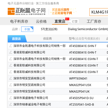
电子元器件分销行业 · 第三方综合服务商
61
电子料库存
云价格
直营店
工厂库存
订货
品牌：
ST(意法)(28)
Dialog Semiconductor GmbH(
不限
Atmel(爱特梅尔)(3)
ST(先科)(3)
ON(安森美)(2)
供应商
型号
(点击型号搜索比价)
深圳市金凯通电子科技有限公司销售一部
AT45DB041E-SHN-T
香港富联威科技有限公司
AT45DB041E-SHN-T
深圳市金凯通电子科技有限公司销售一部
AT45DB041E-SSHN-T
香港富联威科技有限公司
AT45DB041E-SSHN-T
香港富联威科技有限公司
AT45DB041E-SSHN-T
深圳市明安贸易有限公司
WPPT65N041
深圳市明安贸易有限公司
MKA02P041USK
深圳市明安贸易有限公司
MKA02P041UK
深圳市展盛微电子有限公司
AT45DSP041D-SU
深圳市锦泰诚业电子有限公司
AT25SF041-SHD-B