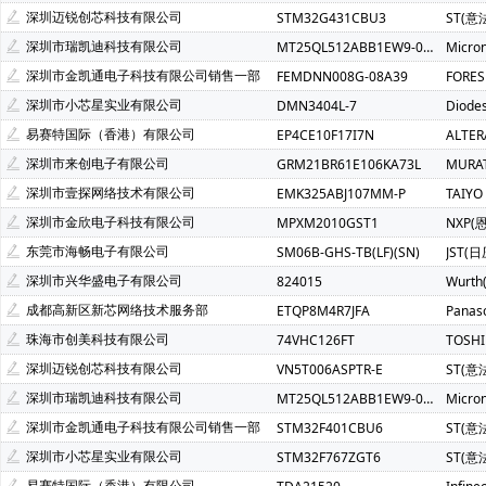
SCT(芯洲科技)(2)
AzureWave(海华)(1)
ALPS(阿尔卑斯)(
深圳迈锐创芯科技有限公司
STM32G431CBU3
ST(意
Bourns(伯恩斯)(1)
COSMO(冠西)(1)
Chilisin(奇力新)(1)
深圳市瑞凯迪科技有限公司
MT25QL512ABB1EW9-0SIT
Micro
FM(复旦微)(1)
FTDI(飞特帝亚)(1)
Freescale(飞思卡尔)(1
深圳市金凯通电子科技有限公司销售一部
FEMDNN008G-08A39
FORE
MSTAR(晨星)(1)
Natlinear(南麟)(1)
PUI Audio(1)
深圳市小芯星实业有限公司
DMN3404L-7
Diode
AMP NETCONNECT(1)
Power Dynamics Inc(1)
CommSc
易赛特国际（香港）有限公司
EP4CE10F17I7N
ALTE
无锡紫光微(1)
Nsiway(纳芯威)(1)
xysemi(赛芯微)(1)
深圳市来创电子有限公司
GRM21BR61E106KA73L
MURA
BRIGHTEK(弘凯光电)(1)
Magn Tek(麦歌恩)(1)
TMI(拓尔
深圳市壹探网络技术有限公司
EMK325ABJ107MM-P
TAIYO
BUSSMANN(巴斯曼)(1)
深圳市金欣电子科技有限公司
MPXM2010GST1
NXP(
东莞市海畅电子有限公司
SM06B-GHS-TB(LF)(SN)
JST(日
深圳市兴华盛电子有限公司
824015
Wurt
成都高新区新芯网络技术服务部
ETQP8M4R7JFA
Panas
珠海市创美科技有限公司
74VHC126FT
TOSH
深圳迈锐创芯科技有限公司
VN5T006ASPTR-E
ST(意
深圳市瑞凯迪科技有限公司
MT25QL512ABB1EW9-0SIT
Micro
深圳市金凯通电子科技有限公司销售一部
STM32F401CBU6
ST(意
深圳市小芯星实业有限公司
STM32F767ZGT6
ST(意
易赛特国际（香港）有限公司