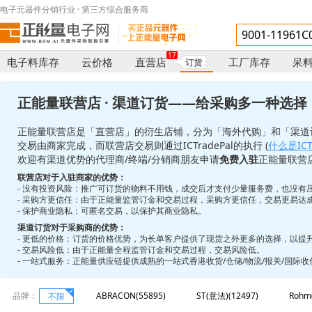
电子元器件分销行业 · 第三方综合服务商
17
电子料库存
云价格
直营店
工厂库存
呆
订货
正能量联营店 · 渠道订货——给采购多一种选择
正能量联营店是「直营店」的衍生店铺，分为「海外代购」和「渠道
交易由商家完成，而联营店交易则通过ICTradePal的执行 (
什么是ICTr
欢迎有渠道优势的代理商/终端/分销商朋友申请
免费入驻
正能量联营
联营店对于入驻商家的优势：
- 没有投资风险：推广可订货的物料不用钱，成交后才支付少量服务费，也没有
- 采购方更信任：由于正能量监管订金和交易过程，采购方更信任，交易更易达
- 保护商业隐私：可匿名交易，以保护其商业隐私。
渠道订货对于采购商的优势：
- 更低的价格：订货的价格优势，为长单客户提供了现货之外更多的选择，以提
- 交易风险低：由于正能量全程监管订金和交易过程，交易风险低。
- 一站式服务：正能量供应链提供成熟的一站式香港收货/仓储/物流/报关/国际
品牌：
ABRACON(55895)
ST(意法)(12497)
Rohm
不限