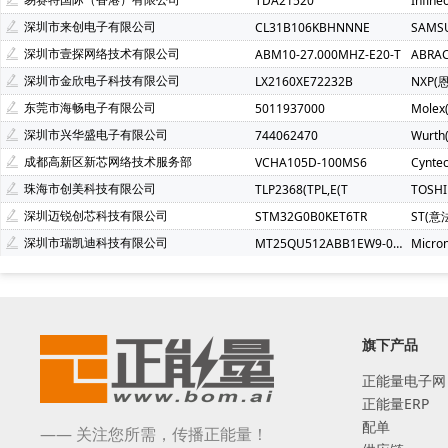
TDA21520
Infin
深圳市来创电子有限公司
CL31B106KBHNNNE
SAMS
深圳市壹探网络技术有限公司
ABM10-27.000MHZ-E20-T
ABRA
深圳市金欣电子科技有限公司
LX2160XE72232B
NXP(
东莞市海畅电子有限公司
5011937000
Molex
深圳市兴华盛电子有限公司
744062470
Wurt
成都高新区新芯网络技术服务部
VCHA105D-100MS6
Cynte
珠海市创美科技有限公司
TLP2368(TPL,E(T
TOSH
深圳迈锐创芯科技有限公司
STM32G0B0KET6TR
ST(意
深圳市瑞凯迪科技有限公司
MT25QU512ABB1EW9-0SIT
Micro
旗下产品
正能量电子网
正能量ERP
配单
—— 关注您所需，传播正能量！