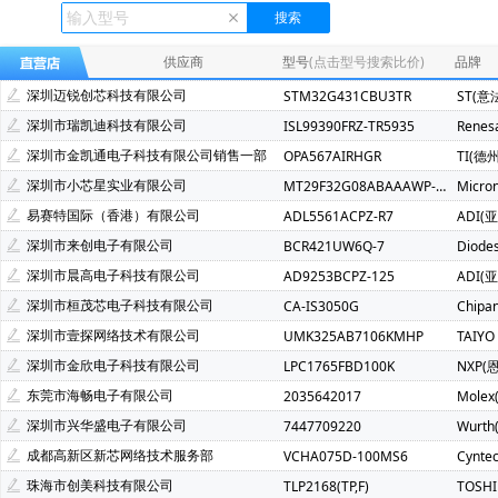
Ecliptek(507)
TOSHIBA(东芝)(400)
FMD(辉芒微)(286)
XLSEMI(芯龙)(185)
Renesas(瑞萨)(162)
TI(德州仪器)(1
供应商
型号
(点击型号搜索比价)
品牌
Mindmotion(灵动微)(71)
JST(日压)(70)
Cyntec(乾坤)(69
深圳迈锐创芯科技有限公司
STM32G431CBU3TR
ST(意
Infineon(英飞凌)(49)
Hisilicon(海思)(40)
Cachip(锦锐)(3
深圳市瑞凯迪科技有限公司
ISL99390FRZ-TR5935
Renes
SGMICRO(圣邦微)(32)
Cypress(赛普拉斯)(31)
Samwh
深圳市金凯通电子科技有限公司销售一部
OPA567AIRHGR
TI(德
Brightking(台湾君耀)(22)
MotorComm(裕太微)(22)
Na
深圳市小芯星实业有限公司
MT29F32G08ABAAAWP-ITZ:A
Micro
SILICON LABS(芯科)(20)
RUNIC(润石)(19)
Chiplntell
易赛特国际（香港）有限公司
ADL5561ACPZ-R7
ADI(
LOWPOWER(微源半导体)(14)
HED(华大电子)(13)
X-Po
深圳市来创电子有限公司
BCR421UW6Q-7
Diode
XILINX(赛灵思)(10)
Nuvoton(新唐)(9)
WALTER(华德)(9)
深圳市晨高电子科技有限公司
AD9253BCPZ-125
ADI(
SAMSUNG(三星)(7)
BERYL(绿宝石)(7)
GD(兆易创新)(7)
深圳市桓茂芯电子科技有限公司
CA-IS3050G
Chipa
TDK-Lambda(5)
YXC(扬兴晶振)(5)
STE(松田)(5)
深圳市壹探网络技术有限公司
UMK325AB7106KMHP
TAIYO
AVX(京瓷)(3)
Wayon(上海维安)(3)
Maxlinear(迈凌)(3)
深圳市金欣电子科技有限公司
LPC1765FBD100K
NXP(
SMC(桑德斯)(3)
HK(航顺)(3)
Chinamobile(中移物联网)(
东莞市海畅电子有限公司
2035642017
Molex
Dialog Semiconductor GmbH(2)
ECS Inc(2)
fangtek(方
深圳市兴华盛电子有限公司
7447709220
Wurt
MPS(美国芯源)(2)
MCC(美微科)(2)
Nvidia(英伟达)(2)
成都高新区新芯网络技术服务部
VCHA075D-100MS6
Cynte
Nexperia(安世)(2)
RUIMENG(瑞盟)(2)
Firstohm(台湾第
珠海市创美科技有限公司
TLP2168(TP,F)
TOSH