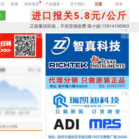
营店
货场
呆料甩卖
产品服务
关于我们
注册
登录
进口报关5.8元/公斤
正能量供应链，不按货值收费 陈小姐:15914106963
记价人代码