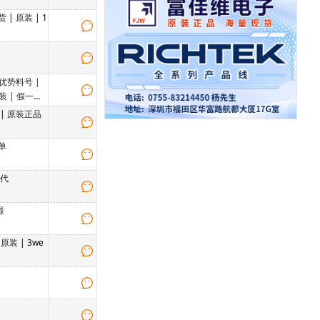
货
|
原装
| 1
优势料号 |
装 | 假一赔
|
原装正品
单
厂代
最
|
原装
| 3we