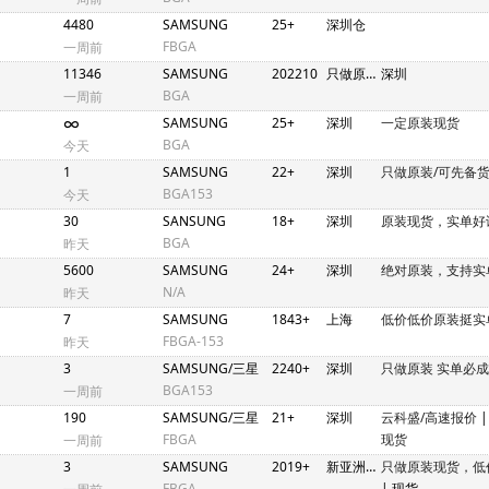
4480
SAMSUNG
25+
深圳仓
FBGA
一周前
11346
SAMSUNG
202210
只做原装正品现货
深圳
BGA
一周前
∞
SAMSUNG
25+
深圳
一定原装现货
BGA
今天
1
SAMSUNG
22+
深圳
只做原装/可先备货
BGA153
今天
30
SANSUNG
18+
深圳
原装现货，实单好
BGA
昨天
5600
SAMSUNG
24+
深圳
绝对原装，支持实
N/A
昨天
7
SAMSUNG
1843+
上海
低价低价原装挺实
FBGA-153
昨天
3
SAMSUNG/三星
2240+
深圳
只做原装 实单必成
BGA153
一周前
190
SAMSUNG/三星
21+
深圳
云科盛/高速报价
FBGA
现货
一周前
3
SAMSUNG
2019+
新亚洲2期N4C448-458
只做原装现货，低
FBGA
| 现货