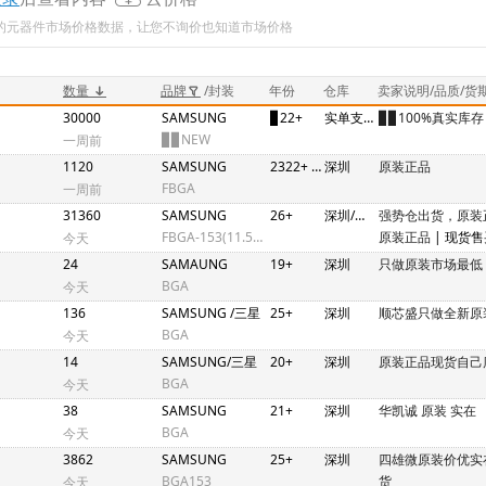
新的元器件市场价格数据，让您不询价也知道市场价格
数量
品牌
/封装
年份
仓库
卖家说明/品质/货
30000
SAMSUNG
▊22+
实单支持最低价
▊▊100%真实库存
▊▊NEW
一周前
1120
SAMSUNG
2322+ 2325+ 2328+
深圳
原装正品
FBGA
一周前
31360
SAMSUNG
26+
深圳/香港
强势仓出货，原装
FBGA-153(11.5X13)
原装正品
| 现货
今天
价格透明
24
SAMAUNG
19+
深圳
只做原装市场最低
BGA
今天
136
SAMSUNG /三星
25+
深圳
顺芯盛只做全新原
BGA
今天
14
SAMSUNG/三星
20+
深圳
原装正品现货自己
BGA
今天
38
SAMSUNG
21+
深圳
华凯诚 原装 实在
BGA
今天
3862
SAMSUNG
25+
深圳
四雄微原装价优实
BGA153
货
今天