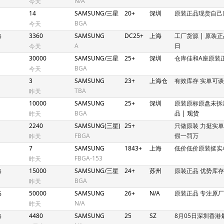
N/A
今天
14
SAMSUNG/三星
20+
深圳
原装正品现货自己
BGA
今天
3360
SAMSUNG
DC25+
上海
工厂货源
|
原装正
6
A
日
今天
30000
SAMSUNG/三星
25+
深圳
仓库佳和A座原装
BGA
今天
3
SAMSUNG
23+
上海仓
有效库存 实单可谈
TBA
昨天
10000
SAMSUNG
25+
深圳
原装原标原盘未拆
BGA
品
| 现货
昨天
2240
SAMSUNG(三星)
25+
只做原装 力挺实
FBGA
假一罚万
昨天
7
SAMSUNG
1843+
上海
低价低价原装挺实
FBGA-153
昨天
15000
SAMSUNG/三星
24+
苏州
原装正品 优势库存
6
BGA
昨天
50000
SAMSUNG
26+
N/A
原装正品 专注原
6
N/A
昨天
4480
SAMSUNG
25
SZ
8月05日深圳香港
6