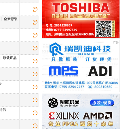
单
|
全新原装
|
原装正品
最
得信