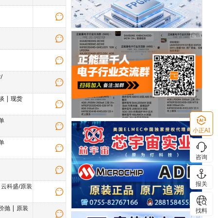
/
谈
| 现货
单
小正AI
单
咨询
报关
|
云科盛/原装
价抛
|
原装
找料