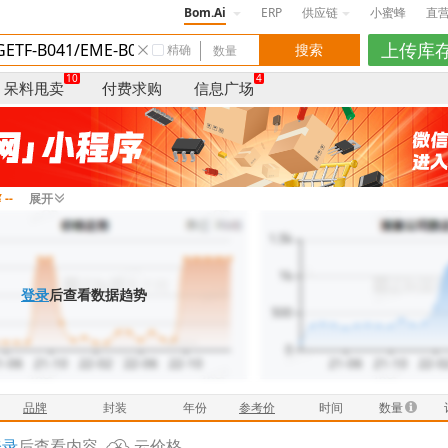
Bom.Ai
ERP
供应链
小蜜蜂
直
精确
10
4
呆料甩卖
付费求购
信息广场
 --
展开
登录
后查看数据趋势
品牌
封装
年份
参考价
时间
数量
登录
后查看内容
云价格