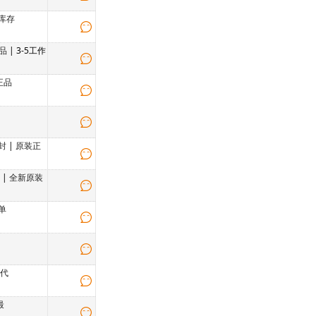
库存
品
| 3-5工作
正品
封
|
原装正
单
|
全新原装
单
厂代
最