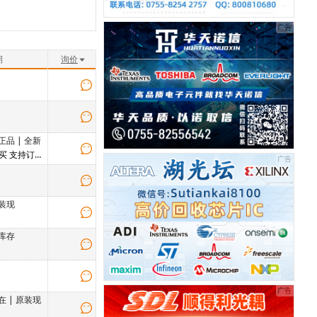
期
询价
正品
|
全新
售买 支持订货
装现
库存
在
|
原装现