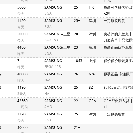
一周前
5600
SAMSUNG
25+
HK
原装可含税优势出
BGA
-2周
今天
1120
SAMSUNG
25+
深圳
一定原装现货
BGA
今天
50000
SAMSUNG/三星
20+
深圳
卖芯片的弗兰克
|
BGA153
力挺实单 | 只做原
今天
十
4480
SAMSUNG/三星
23+
深圳
原装正品优势现货
BGA
昨天
7
SAMSUNG
1843+
上海
低价低价原装挺实
FBGA-153
昨天
40000
SAMSUNG
26+
N/A
原装正品 专注原
6
N/A
昨天
4480
SAMSUNG
25
SZ
8月05日深圳香港
6
NA
3天内
42560
SAMSUNG
22+
OEM
OEM只做源头货
SMD
ek
一周前
1120
SAMSUNG
25+
深圳
一定原装现货
BGA
今天
40000
SAMSUNG
21+
6