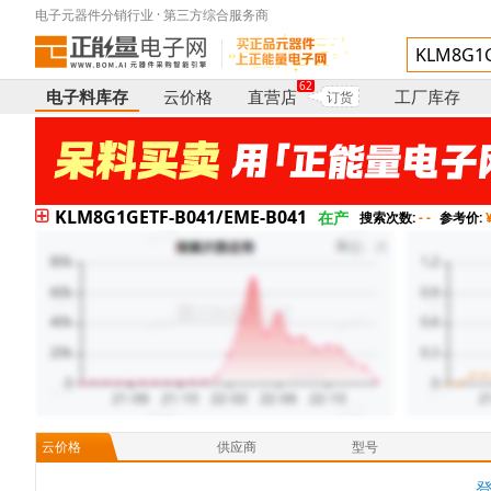
电子元器件分销行业 · 第三方综合服务商
62
电子料库存
云价格
直营店
工厂库存
订货
KLM8G1GETF-B041/EME-B041
在产
搜索次数:
- -
参考价:
¥
云价格
供应商
型号