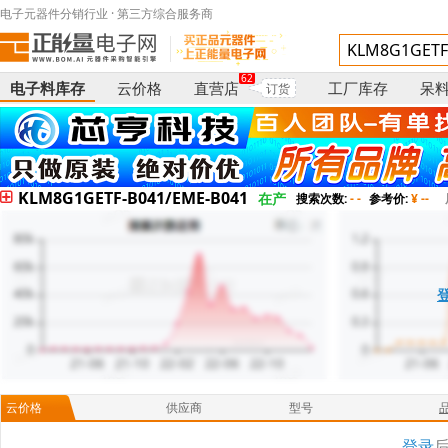
电子元器件分销行业 · 第三方综合服务商
62
电子料库存
云价格
直营店
工厂库存
呆
订货
KLM8G1GETF-B041/EME-B041
在产
搜索次数:
- -
参考价:
¥ --
云价格
供应商
型号
登录